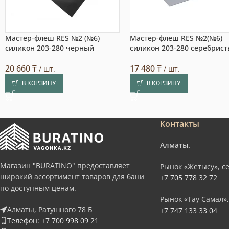
Мастер-флеш RES №2 (№6)
Мастер-флеш RES №2(№6)
силикон 203-280 черный
силикон 203-280 серебрис
20 660
₸
17 480
₸
/ шт.
/ шт.
В КОРЗИНУ
В КОРЗИНУ
Контакты
Алматы.
Магазин "BURATINO" предоставляет
Рынок «Жетысу», се
широкий ассортимент товаров для бани
+7 705 778 32 72
по доступным ценам.
Рынок «Тау Самал»,
Алматы, Ратушного 78 Б
+7 747 133 33 04
Телефон: +7 700 998 09 21