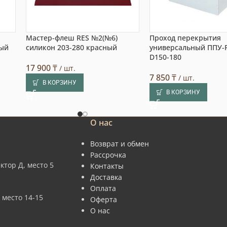
Мастер-флеш RES №2(№6)
Проход перекрытия
тый
силикон 203-280 красный
универсальный ППУ-Р
D150-180
17 900
₸
/ шт.
7 850
₸
/ шт.
В КОРЗИНУ
В КОРЗИНУ
О нас
Возврат и обмен
Рассрочка
ктор Д, место 5
Контакты
Доставка
Оплата
 место 14-15
Оферта
О нас