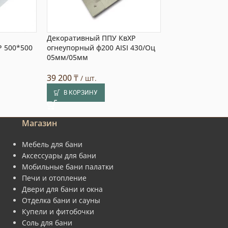
Декоративный ППУ КвХР
Лист нержавеющ
 500*500
огнеупорный ф200 AISI 430/Оц
развёртка 1000*
05мм/05мм
11 500
₸
/ шт.
39 200
₸
/ шт.
В КОРЗИНУ
В КОРЗИНУ
Магазин
Мебель для бани
Аксессуары для бани
Мобильные бани палатки
Печи и отопление
Двери для бани и окна
Отделка бани и сауны
Купели и фитобочки
Соль для бани