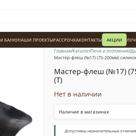
М БАНЮ
НАШИ ПРОЕКТЫ
РАССРОЧКА
КОНТАКТЫ
АКЦИИ
ЛУЧ
Главная
Каталог
Печи и отопление
Д
Мастер-флеш (№17) (75-200мм) силико
Мастер-флеш (№17) (7
(Т)
128 900
₸
Нет в наличии
Наличие в магазинах
Допустимы незначительные отличия т