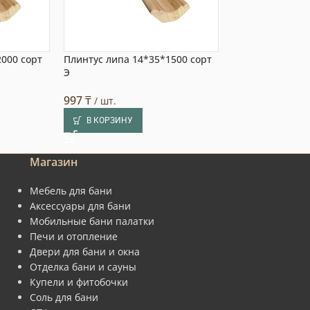
2000 сорт
Плинтус липа 14*35*1500 сорт
Плинтус 30*250
Выбор пок
Э
1 700
₸
/ шт.
997
₸
/ шт.
В КОРЗИНУ
В КОРЗИНУ
Магазин
Мебель для бани
Аксессуары для бани
Мобильные бани палатки
Печи и отопление
Двери для бани и окна
Отделка бани и сауны
Купели и фитобочки
Соль для бани