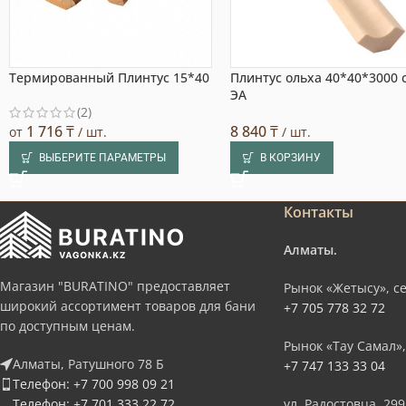
Термированный Плинтус 15*40
Плинтус ольха 40*40*3000 
ЭА
(2)
1 716
₸
8 840
₸
от
/ шт.
/ шт.
ВЫБЕРИТЕ ПАРАМЕТРЫ
В КОРЗИНУ
Контакты
Алматы.
Магазин "BURATINO" предоставляет
Рынок «Жетысу», се
широкий ассортимент товаров для бани
+7 705 778 32 72
по доступным ценам.
Рынок «Тау Самал»,
Алматы, Ратушного 78 Б
+7 747 133 33 04
Телефон: +7 700 998 09 21
Телефон: +7 701 333 22 72
ул. Радостовца, 299