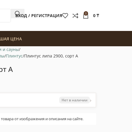
0
ВХОД / РЕГИСТРАЦИЯ
0
₸
ШАЯ ЦЕНА
и и сауны
лы
Плинтус
Плинтус липа 2900, сорт А
рт А
›
Нет в наличии
овара от изображения и описания на сайте.