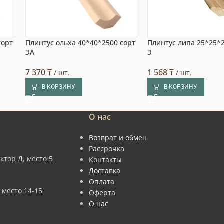
сорт
Плинтус ольха 40*40*2500 сорт
Плинтус липа 25*25*
ЭА
Э
7 370
₸
1 568
₸
/ шт.
/ шт.
В КОРЗИНУ
В КОРЗИНУ
О нас
Возврат и обмен
Рассрочка
ктор Д, место 5
Контакты
Доставка
Оплата
 место 14-15
Оферта
О нас