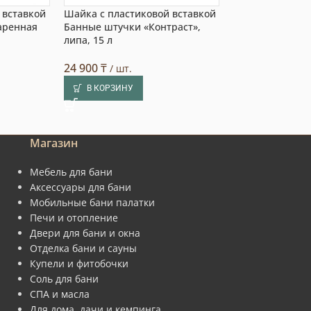
 вставкой
Шайка с пластиковой вставкой
Шайка с пласти
аренная
Банные штучки «Контраст»,
Банные штучки
липа, 15 л
орнамент», липа
(1)
24 900
₸
/ шт.
21 990
₸
/ шт.
В КОРЗИНУ
В КОРЗИНУ
Магазин
Мебель для бани
Аксессуары для бани
Мобильные бани палатки
Печи и отопление
Двери для бани и окна
Отделка бани и сауны
Купели и фитобочки
Соль для бани
СПА и масла
Для дома, дачи и кемпинга