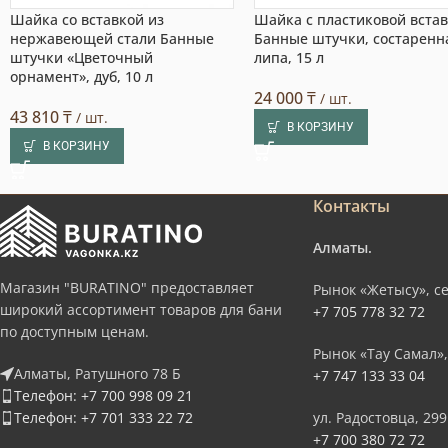
Шайка со вставкой из
Шайка с пластиковой вста
нержавеющей стали Банные
Банные штучки, состаренн
штучки «Цветочный
липа, 15 л
орнамент», дуб, 10 л
24 000
₸
/ шт.
43 810
₸
/ шт.
В КОРЗИНУ
В КОРЗИНУ
Контакты
Алматы.
Магазин "BURATINO" предоставляет
Рынок «Жетысу», се
широкий ассортимент товаров для бани
+7 705 778 32 72
по доступным ценам.
Рынок «Тау Самал»,
Алматы, Ратушного 78 Б
+7 747 133 33 04
Телефон: +7 700 998 09 21
Телефон: +7 701 333 22 72
ул. Радостовца, 299
+7 700 380 72 72