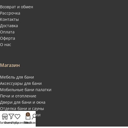
Возврат и обмен
Рассрочка
Контакты
Доставка
Оплата
Оферта
О нас
Магазин
Мебель для бани
Аксессуары для бани
Мобильные бани палатки
Печи и отопление
Двери для бани и окна
Отделка бани и сауны
Купели и фитобочки
0
Соль для бани
агазин
Фильтры
Избранное
Заказ
Мой аккаунт
СПА и масла