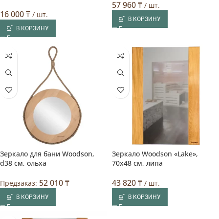
57 960
₸
/ шт.
16 000
₸
/ шт.
В КОРЗИНУ
В КОРЗИНУ
Зеркало для бани Woodson,
Зеркало Woodson «Lake»,
d38 см, ольха
70х48 см, липа
52 010
₸
43 820
₸
Предзаказ:
/ шт.
В КОРЗИНУ
В КОРЗИНУ