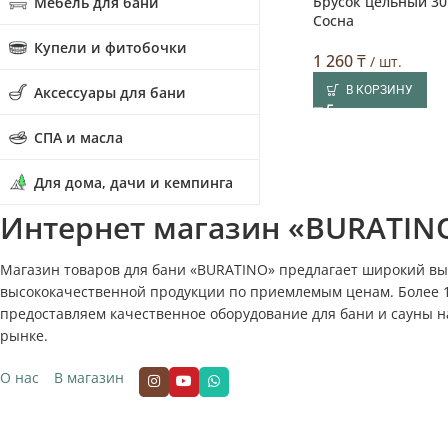
Печь банная «TAIGA ЗК 24»
Брусок цельный 30
Мебель для бани
Выбор покупа
Газодровяная, до 24 кв. м.
Сосна
Купели и фитобочки
248 720
₸
1 260
₸
/ шт.
/ шт.
Аксессуары для бани
В КОРЗИНУ
В КОРЗИНУ
СПА и масла
Для дома, дачи и кемпинга
Интернет магазин «BURATIN
Магазин товаров для бани «BURATINO» предлагает широкий в
высококачественной продукции по приемлемым ценам. Более 
предоставляем качественное оборудование для бани и сауны н
рынке.
О нас
В магазин