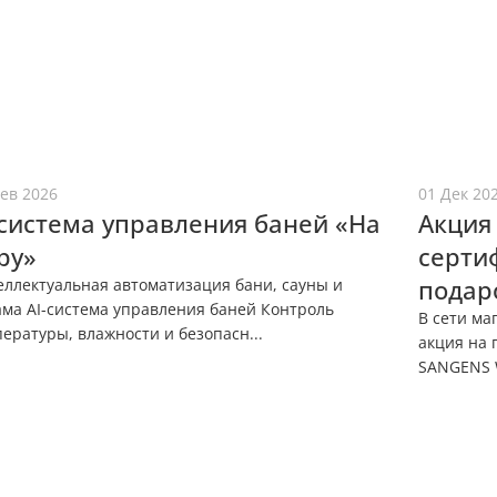
ев 2026
01 Дек 20
-система управления баней «На
Акция
ру»
сертиф
подар
еллектуальная автоматизация бани, сауны и
ама AI-система управления баней Контроль
В сети ма
ературы, влажности и безопасн...
акция на 
SANGENS W