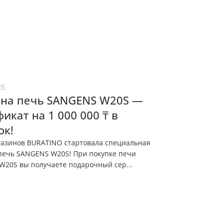
25
 на печь SANGENS W20S —
икат на 1 000 000 ₸ в
ок!
газинов BURATINO стартовала специальная
печь SANGENS W20S! При покупке печи
20S вы получаете подарочный сер...