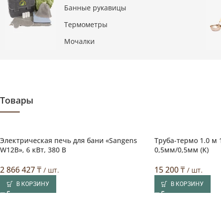
Банные рукавицы
Термометры
Мочалки
Товары
Электрическая печь для бани «Sangens
Труба-термо 1.0 м 
W12B», 6 кВт, 380 В
0,5мм/0,5мм (K)
2 866 427
₸
15 200
₸
/ шт.
/ шт.
В КОРЗИНУ
В КОРЗИНУ