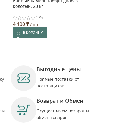
Банный камень габбро-диабаз,
Выбор покупателя
колотый, 20 кг
(19)
4 100
₸
/ шт.
В КОРЗИНУ
Выгодные цены
ку
Прямые поставки от
поставщиков
Возврат и Обмен
ам
Осуществляем возврат и
обмен товаров