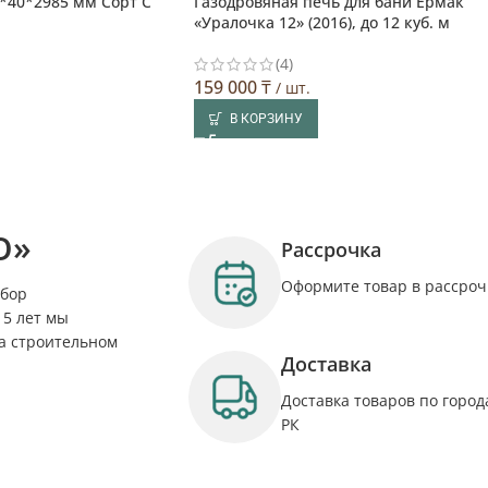
*40*2985 мм Сорт С
Газодровяная печь для бани Ермак
теля
«Уралочка 12» (2016), до 12 куб. м
(4)
159 000
₸
/ шт.
В КОРЗИНУ
O»
Рассрочка
Оформите товар в рассроч
ыбор
15 лет мы
а строительном
Доставка
Доставка товаров по город
РК