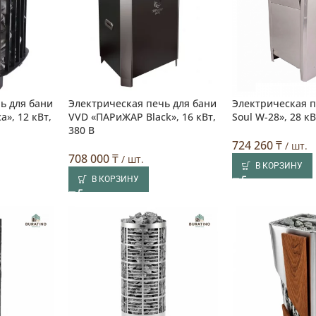
ь для бани
Электрическая печь для бани
Электрическая п
», 12 кВт,
VVD «ПАРиЖАР Black», 16 кВт,
Soul W-28», 28 кВ
380 В
724 260
₸
/ шт.
708 000
₸
/ шт.
В КОРЗИНУ
В КОРЗИНУ