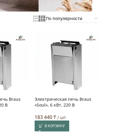
ечь Braus
Электрическая печь Braus
20 В
«Soul», 6 кВт, 220 В
183 440
₸
/ шт.
В КОРЗИНУ