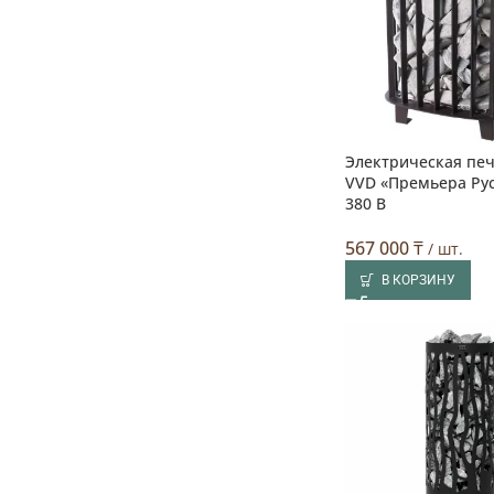
Электрическая печ
VVD «Премьера Руса
380 В
567 000
₸
/ шт.
В КОРЗИНУ