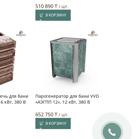
510 890
₸
/ шт.
В КОРЗИНУ
ечь для бани
Парогенератор для бани VVD
6 кВт, 380 В
«АЭГПП 12», 12 кВт, 380 В
652 750
₸
.
/ шт.
В КОРЗИНУ