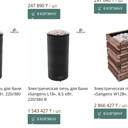
297 040
₸
/ шт.
247 890
₸
/ шт.
В КОРЗИНУ
В КОРЗИНУ
ь для бани
Электрическая печь для бани
Электрическая п
Вт, 220/380
«Sangens L18», 8,5 кВт,
«Sangens W12B», 
220/380 В
2 866 427
₸
/ шт
1 543 427
₸
/ шт.
В КОРЗИНУ
В КОРЗИНУ