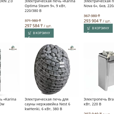
ORN 2.0
Электрическая печь «Karina
Электрическая п
Optima Steam 9», 9 кВт,
Nova 6», 6кв, 22
220/380 В
367 380 ₸
371 980 ₸
293 904
₸
/ шт.
297 584
₸
/ шт.
В КОРЗИНУ
В КОРЗИНУ
ь «Karina
Электрическая печь для
Электропечь Brau
80w
сауны нержавейка Nest 6
кВт, 220 В
kwHenki, 6 кВт, 380 В