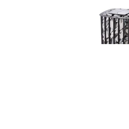
Электрическая печ
VVD «Премьера Руса
380 В
625 500
₸
/ шт.
В КОРЗИНУ