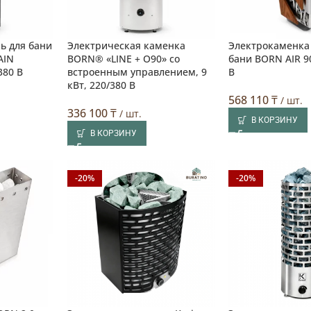
ь для бани
Электрическая каменка
Электрокаменка 
AIN
BORN® «LINE + O90» со
бани BORN AIR 90
380 В
встроенным управлением, 9
В
кВт, 220/380 В
568 110
₸
/ шт.
336 100
₸
/ шт.
В КОРЗИНУ
В КОРЗИНУ
-20%
-20%