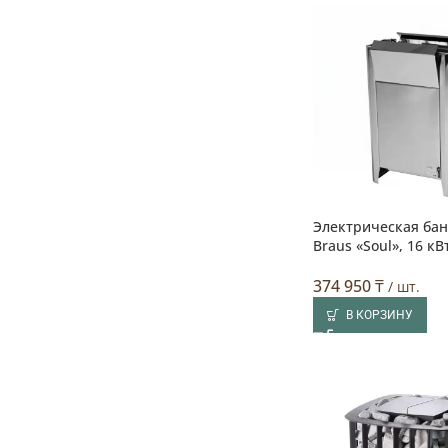
Электрическая бан
Braus «Soul», 16 кВ
374 950
₸
/ шт.
В КОРЗИНУ