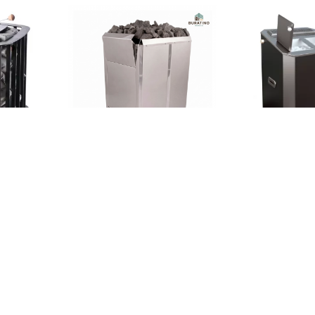
ь для бани
Электрическая печь Braus
Печь для бани П
», 18 кВт,
«Soul W», 18 кВт, 380 В
(пульт в комлект
449 270
₸
1 12
/ шт.
Предзаказ:
В КОРЗИНУ
В КОРЗИНУ
-20%