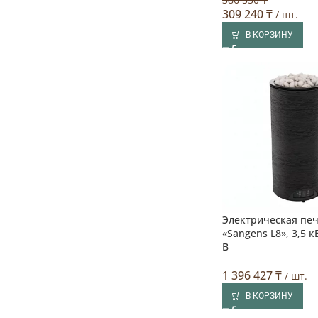
309 240
₸
/ шт.
В КОРЗИНУ
Электрическая печ
«Sangens L8», 3,5 к
В
1 396 427
₸
/ шт.
В КОРЗИНУ