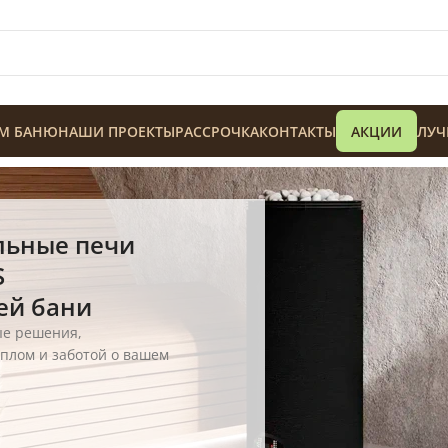
М БАНЮ
НАШИ ПРОЕКТЫ
РАССРОЧКА
КОНТАКТЫ
АКЦИИ
ЛУЧ
ьные печи
S
128 900
₸
ей бани
е решения,
еплом и заботой о вашем