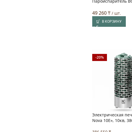
Пароиспаритель B
49 260
₸
/ шт.
В КОРЗИНУ
-20%
Электрическая печ
Nova 10E», 10кв, 3
386 550 ₸