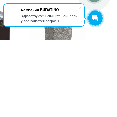
Компания BURATINO
Здравствуйте! Напишите нам, если
у вас появятся вопросы.
иЖ 16 black
Электрическая печь для бани
е)
«Sangens W20S», 9 кВт, 380 В
9 013
₸
5 071 427
₸
Предзаказ:
В КОРЗИНУ