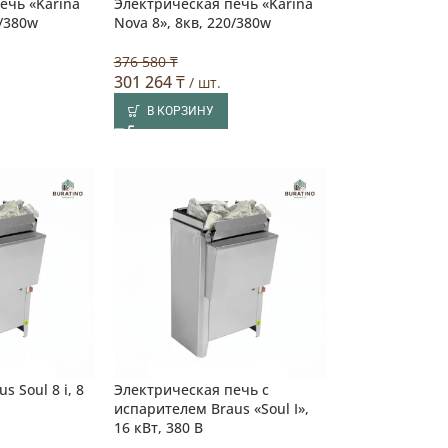
ечь «Karina
Электрическая печь «Karina
0/380w
Nova 8», 8кв, 220/380w
376 580 ₸
301 264
₸
/ шт.
В КОРЗИНУ
s Soul 8 i, 8
Электрическая печь с
испарителем Braus «Soul I»,
16 кВт, 380 В