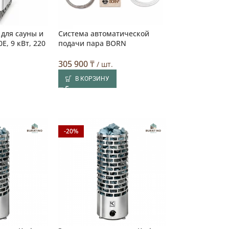
для сауны и
Система автоматической
E, 9 кВт, 220
подачи пара BORN
305 900
₸
/ шт.
В КОРЗИНУ
-20%