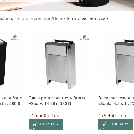
оваров
Печи и отопление
Печи
Печи электрические
ь для бани
Электрическая печь Braus
Электрическая п
кВт, 380 В
«Soul», 14 кВт, 380 В
«Soul», 4,5 кВт, 2
316 660
₸
179 450
₸
/ шт.
/ шт.
В КОРЗИНУ
В КОРЗИНУ