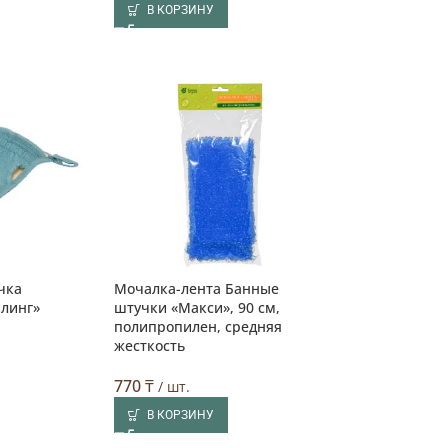
В КОРЗИНУ
чка
Мочалка-лента Банные
илинг»
штучки «Макси», 90 см,
полипропилен, средняя
жесткость
770
₸
/ шт.
В КОРЗИНУ