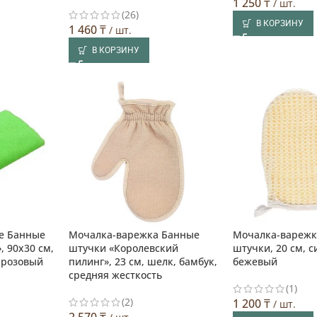
1 250
₸
/ шт.
(26)
В КОРЗИНУ
1 460
₸
/ шт.
В КОРЗИНУ
е Банные
Мочалка-варежка Банные
Мочалка-варежк
, 90х30 см,
штучки «Королевский
штучки, 20 см, с
 розовый
пилинг», 23 см, шелк, бамбук,
бежевый
средняя жесткость
(1)
(2)
1 200
₸
/ шт.
2 570
₸