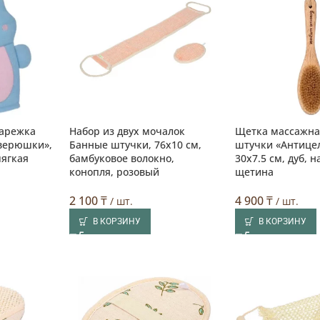
варежка
Набор из двух мочалок
Щетка массажна
верюшки»,
Банные штучки, 76х10 см,
штучки «Антице
мягкая
бамбуковое волокно,
30х7.5 см, дуб, 
конопля, розовый
щетина
2 100
₸
4 900
₸
/ шт.
/ шт.
В КОРЗИНУ
В КОРЗИНУ