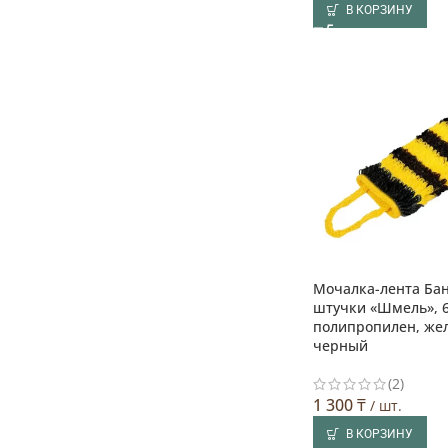
В КОРЗИНУ
Мочалка-лента Ба
штучки «Шмель», 6
полипропилен, же
черный
(2)
1 300
₸
/ шт.
В КОРЗИНУ