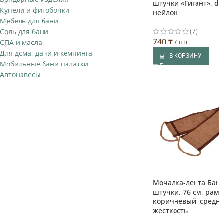
штучки «Гигант», d
Купели и фитобочки
нейлон
Мебель для бани
(7)
Соль для бани
740
₸
/ шт.
СПА и масла
Для дома, дачи и кемпинга
В КОРЗИНУ
Мобильные бани палатки
Автонавесы
Мочалка-лента Ба
штучки, 76 см, рам
коричневый, сред
жесткость