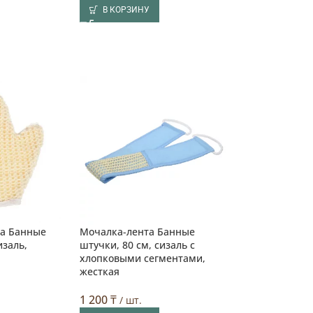
В КОРЗИНУ
а Банные
Мочалка-лента Банные
изаль,
штучки, 80 см, сизаль с
хлопковыми сегментами,
жесткая
1 200
₸
/ шт.