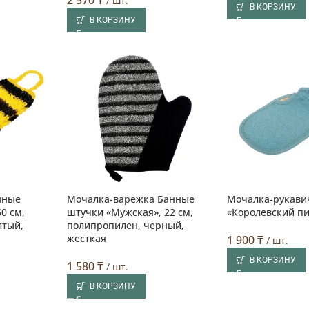
/ шт.
В КОРЗИНУ
В КОРЗИНУ
нные
Мочалка-варежка Банные
Мочалка-рукави
0 см,
штучки «Мужская», 22 см,
«Королевский п
лтый,
полипропилен, черный,
жесткая
1 900
₸
/ шт.
В КОРЗИНУ
1 580
₸
/ шт.
В КОРЗИНУ