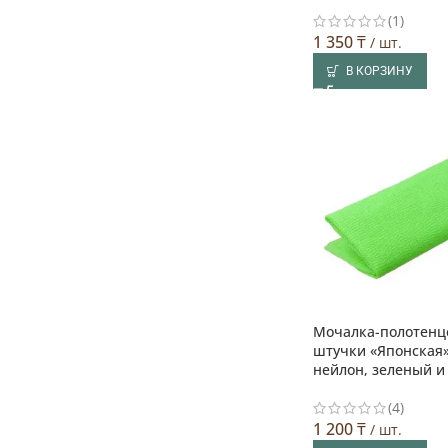
(1)
1 350
₸
/ шт.
В КОРЗИНУ
Мочалка-полотенц
штучки «Японская»
нейлон, зеленый и
(4)
1 200
₸
/ шт.