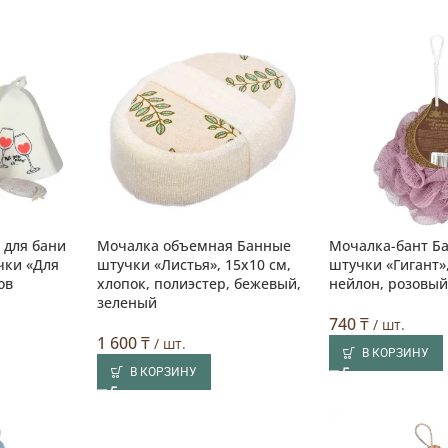
 для бани
Мочалка объемная Банные
Мочалка-бант Б
чки «Для
штучки «Листья», 15х10 см,
штучки «Гигант»,
ов
хлопок, полиэстер, бежевый,
нейлон, розовы
зеленый
740
₸
/ шт.
1 600
₸
/ шт.
В КОРЗИНУ
В КОРЗИНУ