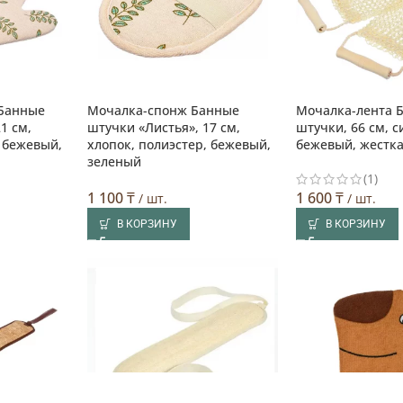
Банные
Мочалка-спонж Банные
Мочалка-лента 
1 см,
штучки «Листья», 17 см,
штучки, 66 см, с
, бежевый,
хлопок, полиэстер, бежевый,
бежевый, жестк
зеленый
(1)
1 100
₸
1 600
₸
/ шт.
/ шт.
В КОРЗИНУ
В КОРЗИНУ