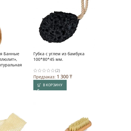
я Банные
Губка с углем из бамбука
ллюлит»,
100*80*45 мм.
натуральная
(2)
1 300
₸
Предзаказ:
В КОРЗИНУ