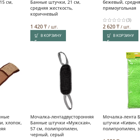
15 см,
Банные штучки, 21 см,
бежевый, средня
средняя жесткость,
прямоугольная
коричневый
(3)
1 420
₸
2 620
₸
/ шт.
/ шт.
В КОРЗИНУ
В КОРЗИНУ
нные
Мочалка-лентадвусторонняя
Мочалка-лента 
и, хлопок,
Банные штучки «Мужская»,
штучки «Киви», 
няя
57 см, полипропилен,
полипропилен, 
черный, серый