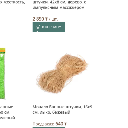
я жесткость,
штучки, 42х8 см, дерево, с
импульсным массажером
2 850
₸
/ шт.
В КОРЗИНУ
Банные
Мочало Банные штучки, 16х9
60 см,
см, лыко, бежевый
зеленый
640
₸
Предзаказ: