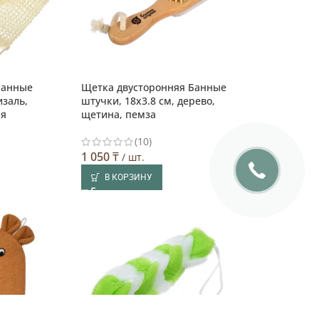
Банные
Щетка двусторонняя Банные
изаль,
штучки, 18х3.8 см, дерево,
ая
щетина, пемза
(10)
1 050
₸
/ шт.
В КОРЗИНУ