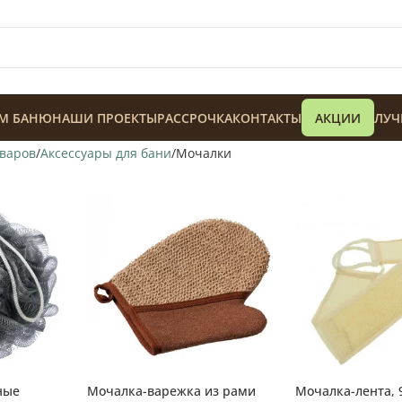
М БАНЮ
НАШИ ПРОЕКТЫ
РАССРОЧКА
КОНТАКТЫ
АКЦИИ
ЛУЧ
оваров
Аксессуары для бани
Мочалки
128 900
₸
ные
Мочалка-варежка из рами
Мочалка-лента, 