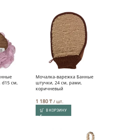
анные
Мочалка-варежка Банные
 d15 см,
штучки, 24 см, рами,
й
коричневый
1 180
₸
/ шт.
В КОРЗИНУ