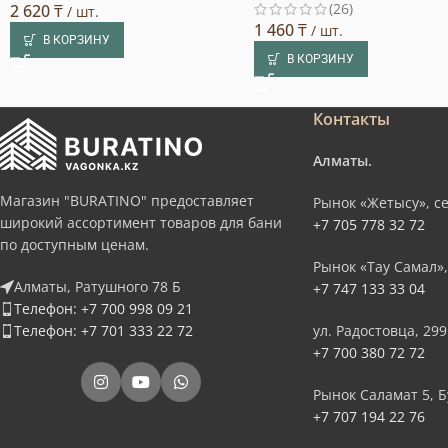
(26)
2 620
₸
/ шт.
1 460
₸
/ шт.
В КОРЗИНУ
В КОРЗИНУ
Контакты
Алматы.
Магазин "BURATINO" предоставляет
Рынок «Жетысу», се
широкий ассортимент товаров для бани
+7 705 778 32 72
по доступным ценам.
Рынок «Тау Самал»,
Алматы, Ратушного 78 Б
+7 747 133 33 04
Телефон: +7 700 998 09 21
Телефон: +7 701 333 22 72
ул. Радостовца, 299
+7 700 380 72 72
Рынок Саламат 5, Б
+7 707 194 22 76