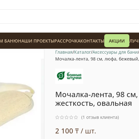
М БАНЮ
НАШИ ПРОЕКТЫ
РАССРОЧКА
КОНТАКТЫ
АКЦИИ
ЛУЧ
Главная
Каталог
Аксессуары для бани
Мочалка-лента, 98 см, люфа, бежевый,
Мочалка-лента, 98 см
128 900
₸
жесткость, овальная
(
1
отзыв клиента)
2 100
₸
/ шт.