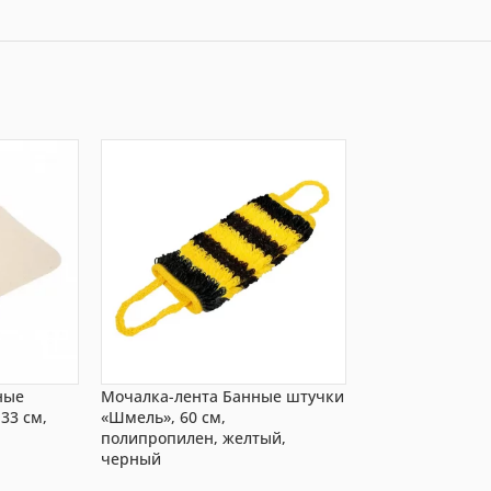
ные
Мочалка-лента Банные штучки
Коврик для бан
33 см,
«Шмель», 60 см,
«Вологодский», 
полипропилен, желтый,
см, разноцветн
черный
5 250
₸
/ шт.