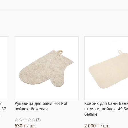
яя
Рукавица для бани Hot Pot,
Коврик для бани Бан
 57
войлок, бежевая
штучки, войлок, 49.5×
,
белый
(3)
630
₸
2 000
₸
/ шт.
/ шт.