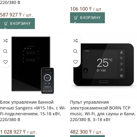
220/380 В
106 100
₸
/ шт.
587 927
₸
/ шт.
В КОРЗИНУ
В КОРЗИНУ
Блок управления банной
Пульт управления
печью Sangens «W15-18», с Wi-
электрокаменкой BORN TCP
Fi-подключением, 15-18 кВт,
music, Wi-Fi, для сауны и бани,
220/380 В
220/380 В, 3–18 кВт
1 028 927
₸
482 300
₸
/ шт.
/ шт.