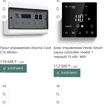
Пульт управления «Karina Case
Блок Управления Henki Smart
C15 White»
sauna controller model 1
черный 15 кВт, WiFi
119 648
₸
/ шт.
112 500
₸
/ шт.
В КОРЗИНУ
В КОРЗИНУ