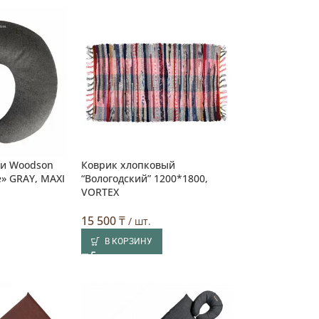
ни Woodson
Коврик хлопковый
» GRAY, MAXI
“Вологодский” 1200*1800,
VORTEX
15 500
₸
/ шт.
В КОРЗИНУ