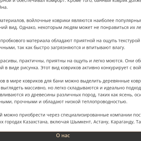
арной и обеспечивал комфорт. Кроме того, банный коврик дол
йна.
атериалов, войлочные коврики являются наиболее популярными
ий вид. Однако, некоторым людям может не понравиться их л
 пробкового материала обладают приятной на ощупь текстурой
чными, так как быстро загрязняются и впитывают влагу.
красивы, практичны, приятны на ощупь и легко моются. Они о
 в виде рисунка. Этот вид ковриков активно конкурирует с в
ов в мире ковриков для бани можно выделить деревянные ковр
выглядеть массивно, но легко складываются и идеально подходя
вливаются из древесины различных пород, таких как ясень, ос
ными, прочными и обладают низкой теплопроводностью.
ой можно приобрести через специализированные компании пос
х городах Казахстана, включая Шымкент, Астану, Караганду, Т
О нас