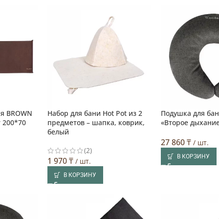
ия BROWN
Набор для бани Hot Pot из 2
Подушка для ба
 200*70
предметов – шапка, коврик,
«Второе дыхание
белый
27 860
₸
/ шт.
(2)
В КОРЗИНУ
1 970
₸
/ шт.
В КОРЗИНУ