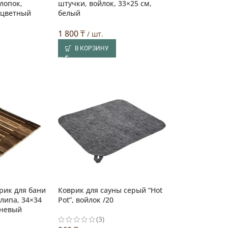
лопок,
штучки, войлок, 33×25 см,
оцветный
белый
1 800
₸
/ шт.
В КОРЗИНУ
рик для бани
Коврик для сауны серый “Hot
липа, 34×34
Pot”, войлок /20
чневый
(3)