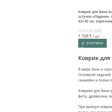
Коврик для бани 
штучки «Ладони», 
43×30 см, коричне
(1)
1 720
₸
/ шт.
В КОРЗИНУ
Коврик для
В мире бань и сау
Основной задачей э
скамейки и полки 
Коврики для бани 
фетр, древесина, в
При выборе коврик