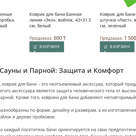
Банные
Коврик для бани Банная
Коврик для бан
пробка,
линия «Эко», войлок, 42×31.5
штучки «Лист», 
вый
см, белый
см, зеленый
600
₸
1 50
Предзаказ:
Предзаказ:
В КОРЗИНУ
В КОРЗИНУ
 Сауны и Парной: Защита и Комфорт
н, коврик для бани – это неотъемлемый аксессуар, который при
того аксессуара является защита человеческого тела от высок
парной. Кроме того, коврики для бани добавляют неповторимый
разнообразны по форме, дизайну и размерам, а их изготовлени
ойлок и дерево пробковое.
а каждый посетитель бани ориентируется на свои предпочтения