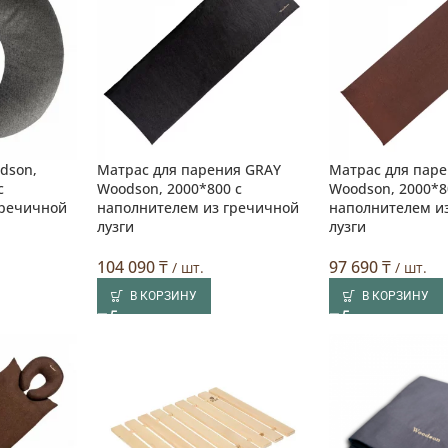
dson,
Матрас для парения GRAY
Матрас для пар
с
Woodson, 2000*800 с
Woodson, 2000*8
гречичной
наполнителем из гречичной
наполнителем и
лузги
лузги
104 090
₸
97 690
₸
/ шт.
/ шт.
В КОРЗИНУ
В КОРЗИНУ