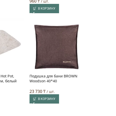
960
₸
/ шт.
В КОРЗИНУ
Hot Pot,
Подушка для бани BROWN
см, белый
Woodson 40*40
23 730
₸
/ шт.
В КОРЗИНУ