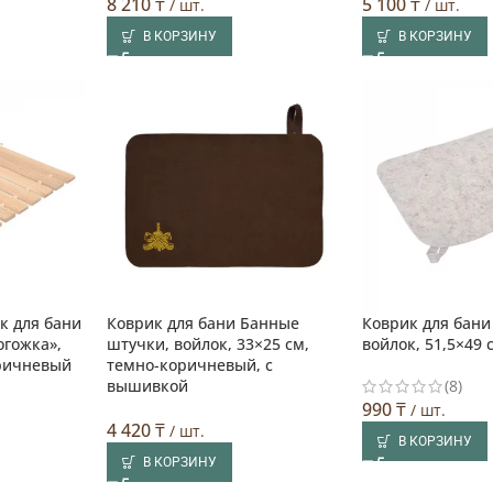
8 210
₸
5 100
₸
/ шт.
/ шт.
В КОРЗИНУ
В КОРЗИНУ
к для бани
Коврик для бани Банные
Коврик для бани 
огожка»,
штучки, войлок, 33×25 см,
войлок, 51,5×49 
оричневый
темно-коричневый, с
вышивкой
(8)
990
₸
/ шт.
4 420
₸
/ шт.
В КОРЗИНУ
В КОРЗИНУ