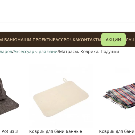
М БАНЮ
НАШИ ПРОЕКТЫ
РАССРОЧКА
КОНТАКТЫ
АКЦИИ
ЛУЧ
оваров
Аксессуары для бани
Матрасы, Коврики, Подушки
128 900
₸
 Pot из 3
Коврик для бани Банные
Коврик для бан
теля