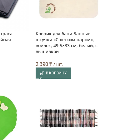
атраса
Коврик для бани Банные
ойная
штучки «С легким паром»,
войлок, 49.5×33 см, белый, с
вышивкой
2 390
₸
/ шт.
В КОРЗИНУ