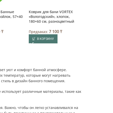
и Банные
Коврик для бани VORTEX
войлок, 57×40
«Вологодский», хлопок,
180×60 см, разноцветный
0
₸
7 100
₸
Предзаказ:
В КОРЗИНУ
дает уют и комфорт банной атмосфере.
их температур, которые могут нагревать
 стиль в дизайн банного помещения.
е использует различные материалы, такие как
. Важно, чтобы он легко устанавливался на