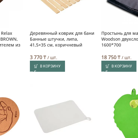
 Relax
Деревянный коврик для бани
Простынь для м
, BROWN,
Банные штучки, липа,
Woodson двухсл
ителем из
41,5×35 см, коричневый
1600*700
3 770
₸
18 750
₸
/ шт.
/ шт.
В КОРЗИНУ
В КОРЗИНУ