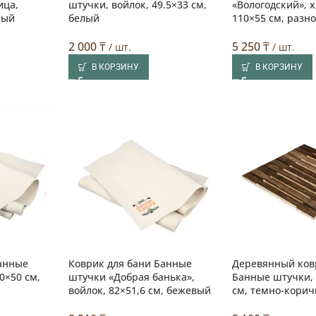
ица,
штучки, войлок, 49.5×33 см,
«Вологодский», х
рый
белый
110×55 см, разн
2 000
₸
5 250
₸
/ шт.
/ шт.
В КОРЗИНУ
В КОРЗИНУ
Банные
Коврик для бани Банные
Деревянный ков
0×50 см,
штучки «Добрая банька»,
Банные штучки, 
войлок, 82×51,6 см, бежевый
см, темно-кори