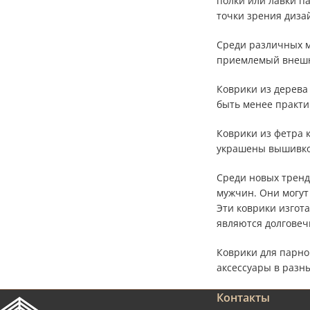
полки или лавки п
точки зрения диза
Среди различных м
приемлемый внешн
Коврики из дерева
быть менее практи
Коврики из фетра 
украшены вышивкой
Среди новых тренд
мужчин. Они могут 
Эти коврики изгота
являются долговеч
Коврики для парн
аксессуары в разны
Контакты