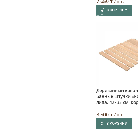
7 650
₸
/ шт.
В КОРЗИНУ
Деревянный коври
Банные штучки «Р
липа, 42×35 см, к
3 500
₸
/ шт.
В КОРЗИНУ