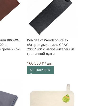
ения BROWN
Комплект Woodson Relax
00 с
«Второе дыхание», GRAY,
з гречичной
2000*800 с наполнителем из
гречичной лузги
166 580
₸
/ шт.
В КОРЗИНУ