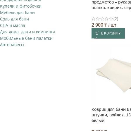
предметов – рукав
Купели и фитобочки
шапка, коврик, се
Мебель для бани
(2)
Соль для бани
2 900
₸
/ шт.
СПА и масла
Для дома, дачи и кемпинга
В КОРЗИНУ
Мобильные бани палатки
Автонавесы
Коврик для бани 
штучки, войлок, 15
белый