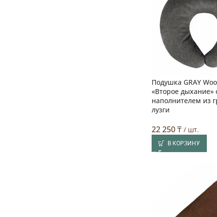
Подушка GRAY Woo
«Второе дыхание» 
наполнителем из 
лузги
22 250
₸
/ шт.
В КОРЗИНУ