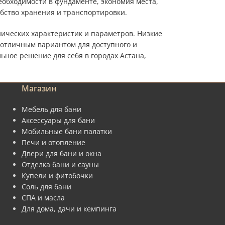
обходимости в фундаменте, экономия места,
обство хранения и транспортировки.
нических характеристик и параметров. Низкие
 отличным вариантом для доступного и
ное решение для себя в городах Астана,
Магазин
Мебель для бани
Аксессуары для бани
Мобильные бани палатки
Печи и отопление
Двери для бани и окна
Отделка бани и сауны
Купели и фитобочки
Соль для бани
СПА и масла
Для дома, дачи и кемпинга