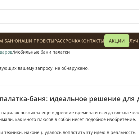
М БАНЮ
НАШИ ПРОЕКТЫ
РАССРОЧКА
КОНТАКТЫ
АКЦИИ
ЛУЧ
оваров
Мобильные бани палатки
твующих вашему запросу, не обнаружено.
128 900
₸
палатка-баня: идеальное решение для 
парилок возникла еще в древние времена и всегда влекла чел
мали, как много плюсов в собой несет подобное изобретение.
и техники, наконец, удалось воплотить эту идею в реальность.