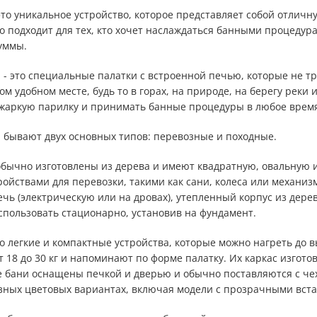
это уникальное устройство, которое представляет собой отлич
 подходит для тех, кто хочет наслаждаться банными процедура
уммы.
- это специальные палатки с встроенной печью, которые не тр
м удобном месте, будь то в горах, на природе, на берегу реки 
 жаркую парилку и принимать банные процедуры в любое время
бывают двух основных типов: перевозные и походные.
бычно изготовлены из дерева и имеют квадратную, овальную
ойствами для перевозки, такими как сани, колеса или механиз
чь (электрическую или на дровах), утепленный корпус из дерев
спользовать стационарно, установив на фундамент.
о легкие и компактные устройства, которые можно нагреть до в
т 18 до 30 кг и напоминают по форме палатку. Их каркас изгот
ие бани оснащены печкой и дверью и обычно поставляются с че
зных цветовых вариантах, включая модели с прозрачными вста