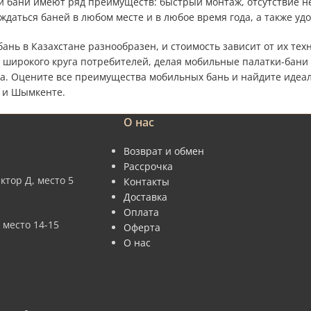
 бани имеют ряд преимуществ: быстрый монтаж, отсутствие не
ждаться баней в любом месте и в любое время года, а также уд
ань в Казахстане разнообразен, и стоимость зависит от их тех
 широкого круга потребителей, делая мобильные палатки-бани
а. Оцените все преимущества мобильных бань и найдите идеаль
 и Шымкенте.
О нас
Возврат и обмен
Рассрочка
ктор Д, место 5
Контакты
Доставка
Оплата
 место 14-15
Оферта
О нас