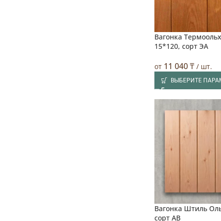
Вагонка Термоольх
15*120, сорт ЭA
11 040
₸
от
/ шт.
ВЫБЕРИТЕ ПАРА
Вагонка Штиль Оль
сорт АВ