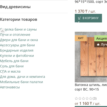
96*15*1500, сорт Э
Вид древисины
1 370
₸
/ шт.
В КОРЗИНУ
Категории товаров
Отделка бани и сауны
Печи и отопление
ХИТ
Акция
Двери для бани и окна
🔥 Лу
Аксессуары для бани
Бондарные изделия
Купели и фитобочки
Мебель для бани
Соль для бани
СПА и масла
Для дома, дачи и кемпинга
Мобильные бани палатки
Вагонка штиль, ли
Автонавесы
сорт BC, 90×15
(3)
1 160
₸
от
/ шт.