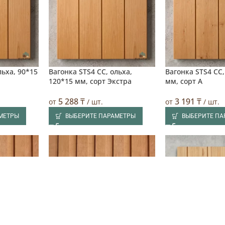
льха, 90*15
Вагонка STS4 CC, ольха,
Вагонка STS4 CC,
120*15 мм, сорт Экстра
мм, сорт A
5 288
₸
3 191
₸
от
/ шт.
от
/ шт.
МЕТРЫ
ВЫБЕРИТЕ ПАРАМЕТРЫ
ВЫБЕРИТЕ П