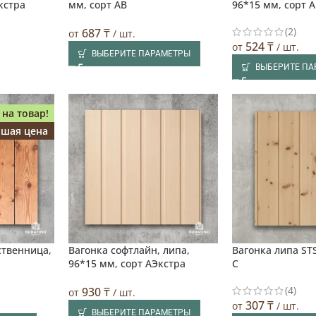
кстра
мм, сорт AB
96*15 мм, сорт 
(2)
687
₸
от
/ шт.
524
₸
от
/ шт.
ВЫБЕРИТЕ ПАРАМЕТРЫ
ВЫБЕРИТЕ П
 на товар!
чшая цена
ственница,
Вагонка софтлайн, липа,
Вагонка липа STS
96*15 мм, сорт АЭкстра
С
(4)
930
₸
от
/ шт.
307
₸
от
/ шт.
ВЫБЕРИТЕ ПАРАМЕТРЫ