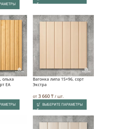
АРАМЕТРЫ
, ольха
Вагонка липа 15×96, сорт
рт EA
Экстра
3 660
₸
от
/ шт.
АРАМЕТРЫ
ВЫБЕРИТЕ ПАРАМЕТРЫ