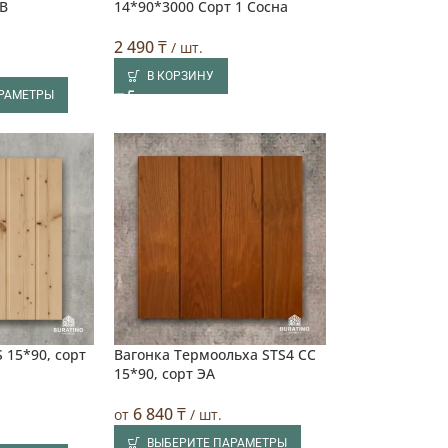
AB
14*90*3000 Сорт 1 Сосна
2 490
₸
/ шт.
В КОРЗИНУ
АРАМЕТРЫ
 15*90, сорт
Вагонка Термоольха STS4 CC
15*90, сорт ЭA
6 840
₸
от
/ шт.
ВЫБЕРИТЕ ПАРАМЕТРЫ