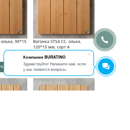
 ольха, 90*15
Вагонка STS4 CC, ольха,
120*15 мм, сорт A
Компания BURATINO
4 802
₸
от
/ шт.
Здравствуйте! Напишите нам, если
АРАМЕТРЫ
ВЫБЕРИТЕ ПАРАМЕТРЫ
у вас появятся вопросы.