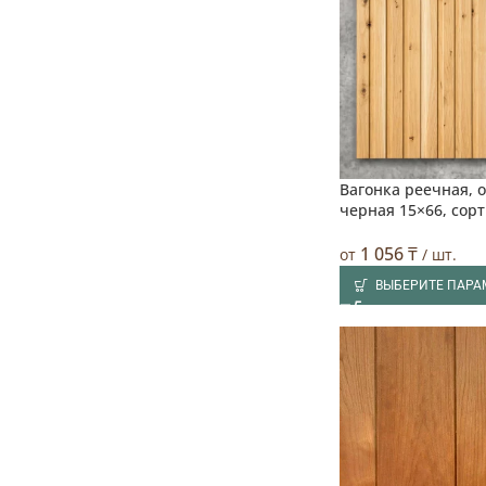
Вагонка реечная, 
черная 15×66, сорт
1 056
₸
от
/ шт.
ВЫБЕРИТЕ ПАРА