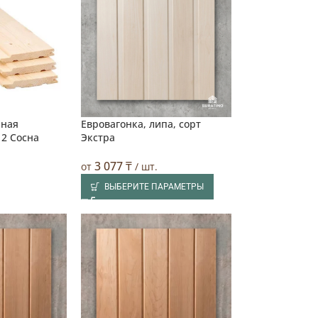
чная
Евровагонка, липа, сорт
а
пателя
 2 Сосна
Экстра
3 077
₸
от
/ шт.
ВЫБЕРИТЕ ПАРАМЕТРЫ