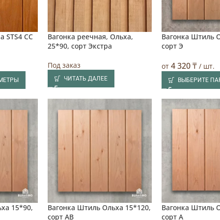
а STS4 CC
Вагонка реечная, Ольха,
Вагонка Штиль О
25*90, сорт Экстра
сорт Э
Под заказ
4 320
₸
от
/ шт.
ЧИТАТЬ ДАЛЕЕ
МЕТРЫ
ВЫБЕРИТЕ П
ха 15*90,
Вагонка Штиль Ольха 15*120,
Вагонка Штиль О
сорт АВ
сорт А