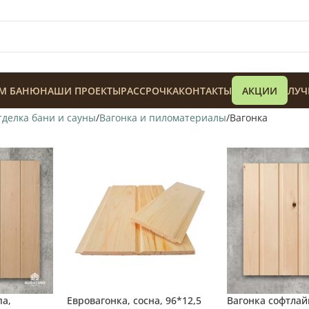
М БАНЮ
НАШИ ПРОЕКТЫ
РАССРОЧКА
КОНТАКТЫ
АКЦИИ
ЛУЧ
тделка бани и сауны
Вагонка и пиломатериалы
Вагонка
128 900
₸
па,
Евровагонка, сосна, 96*12,5
Вагонка софтлай