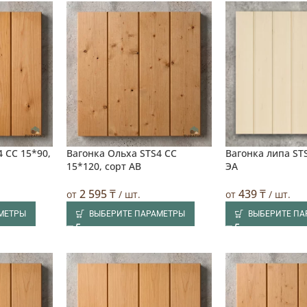
 CC 15*90,
Вагонка Ольха STS4 CC
Вагонка липа STS
15*120, сорт АВ
ЭА
2 595
₸
439
₸
от
/ шт.
от
/ шт.
МЕТРЫ
ВЫБЕРИТЕ ПАРАМЕТРЫ
ВЫБЕРИТЕ П