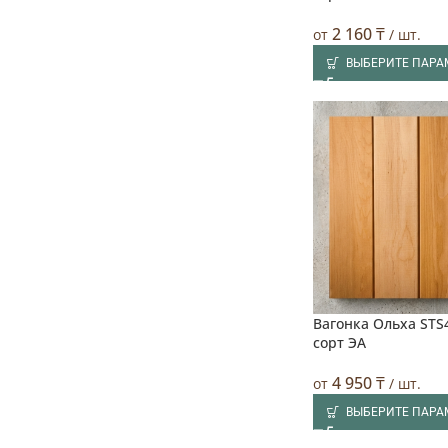
2 160
₸
от
/ шт.
ВЫБЕРИТЕ ПАРА
Вагонка Ольха STS4
🔥 Лучшая цена
сорт ЭA
4 950
₸
от
/ шт.
ВЫБЕРИТЕ ПАРА