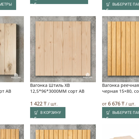
МЕТРЫ
ВЫБЕРИТЕ П
Вагонка Штиль ХВ
Вагонка реечная
рт АВ
12,5*96*3000ММ сорт АВ
черная 15×80, со
1 422
₸
6 676
₸
/ шт.
от
/ шт.
В КОРЗИНУ
ВЫБЕРИТЕ П