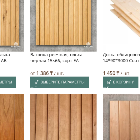
ольха
Вагонка реечная, ольха
Доска облицово
🔥 Лучшая цена
🔥 Лучшая цен
Выбор поку
 AB
черная 15×66, сорт EA
14*90*3000 Сорт
1 386
₸
1 450
₸
от
/ шт.
/ шт.
МЕТРЫ
ВЫБЕРИТЕ ПАРАМЕТРЫ
В КОРЗИНУ