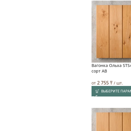
Вагонка Ольха STS4
сорт АВ
2 755
₸
от
/ шт.
ВЫБЕРИТЕ ПАРА