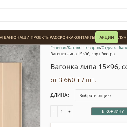
М БАНЮ
НАШИ ПРОЕКТЫ
РАССРОЧКА
КОНТАКТЫ
АКЦИИ
ЛУЧ
Главная
Каталог товаров
Отделка бан
Вагонка липа 15×96, сорт Экстра
Вагонка липа 15×96, с
от
3 660
₸
/ шт.
128 900
₸
ДЛИНА
В КОРЗИНУ