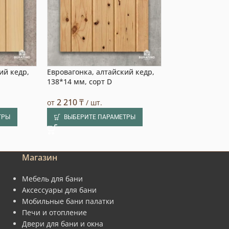
ий кедр,
Евровагонка, алтайский кедр,
Евровагонка, а
138*14 мм, сорт D
138*14 мм, сор
2 210
₸
3 725
₸
от
/ шт.
от
/ шт.
ТРЫ
ВЫБЕРИТЕ ПАРАМЕТРЫ
ВЫБЕРИТЕ П
Магазин
Мебель для бани
Аксессуары для бани
Мобильные бани палатки
Печи и отопление
Двери для бани и окна