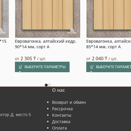
6*15
Евровагонка, алтайский кедр,
Евровагонка, алтайск
90*14 мм, сорт A
85*14 мм, сорт A
2 305
₸
2 040
₸
от
/ шт.
от
/ шт.
ВЫБЕРИТЕ ПАРАМЕТРЫ
ВЫБЕРИТЕ ПАРАМЕ
О нас
Возврат и обмен
Рассрочка
ктор Д, место 5
Контакты
Доставка
Оплата