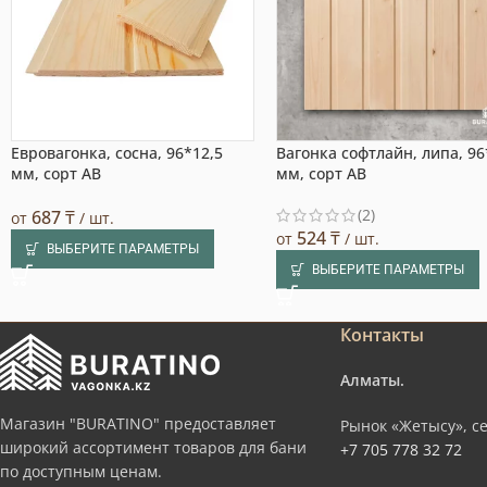
Евровагонка, сосна, 96*12,5
Вагонка софтлайн, липа, 9
мм, сорт AB
мм, сорт AB
(2)
687
₸
от
/ шт.
524
₸
от
/ шт.
ВЫБЕРИТЕ ПАРАМЕТРЫ
ВЫБЕРИТЕ ПАРАМЕТРЫ
Контакты
Алматы.
Магазин "BURATINO" предоставляет
Рынок «Жетысу», се
широкий ассортимент товаров для бани
+7 705 778 32 72
по доступным ценам.