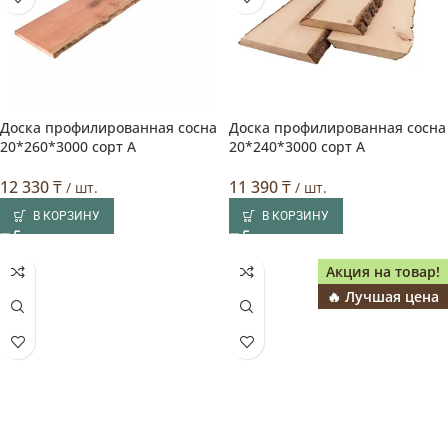
Доска профилированная сосна
Доска профилированная сосна
🔥 Лучшая цена
🔥 Лучшая цена
20*260*3000 сорт А
20*240*3000 сорт А
12 330
₸
11 390
₸
/ шт.
/ шт.
В КОРЗИНУ
В КОРЗИНУ
Акция на товар!
🔥 Лучшая цена