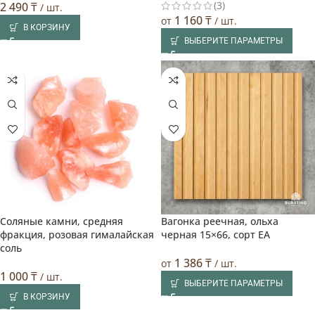
(3)
2 490
₸
/ шт.
1 160
₸
от
/ шт.
В КОРЗИНУ
ВЫБЕРИТЕ ПАРАМЕТРЫ
Соляные камни, средняя
Вагонка реечная, ольха
🔥 Лучшая цена
🔥 Лучшая цена
фракция, розовая гималайская
черная 15×66, сорт EA
соль
1 386
₸
от
/ шт.
1 000
₸
/ шт.
ВЫБЕРИТЕ ПАРАМЕТРЫ
В КОРЗИНУ