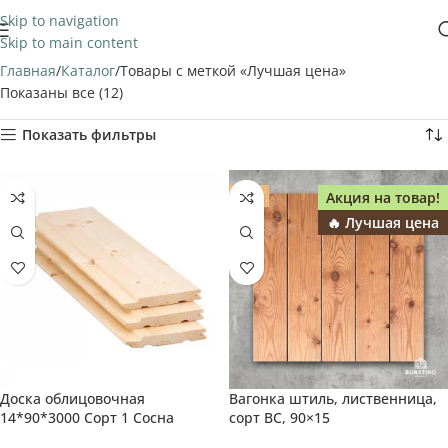
Skip to navigation
Skip to main content
Главная
Каталог
Товары с меткой «Лучшая цена»
Показаны все (12)
Показать фильтры
Акция на товар!
ХИТ
🔥 Лучшая цена
Доска облицовочная
Вагонка штиль, лиственница,
🔥 Лучшая цена
Выбор покупателя
14*90*3000 Сорт 1 Сосна
сорт BC, 90×15