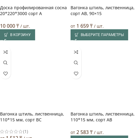
Доска профилированная сосна
Вагонка штиль, лиственница,
🔥 Лучшая цена
20*220*3000 сорт А
сорт AB, 90×15
10 000
₸
1 659
₸
/ шт.
от
/ шт.
В КОРЗИНУ
ВЫБЕРИТЕ ПАРАМЕТРЫ
Вагонка штиль, лиственница,
Вагонка штиль, лиственница,
🔥 Лучшая цена
🔥 Лучшая цена
110*15 мм, сорт BC
110*15 мм, сорт AB
(1)
2 583
₸
от
/ шт.