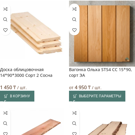
Доска облицовочная
Вагонка Ольха STS4 CC 15*90,
🔥 Лучшая цена
🔥 Лучшая цена
Выбор покупателя
14*90*3000 Сорт 2 Сосна
сорт ЭA
1 450
₸
4 950
₸
/ шт.
от
/ шт.
В КОРЗИНУ
ВЫБЕРИТЕ ПАРАМЕТРЫ