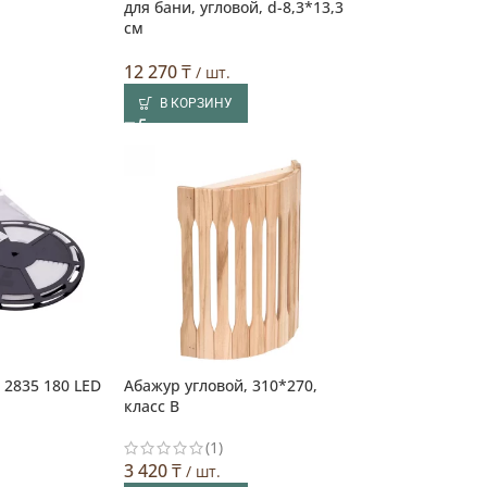
для бани, угловой, d-8,3*13,3
см
12 270
₸
/ шт.
В КОРЗИНУ
2835 180 LED
Абажур угловой, 310*270,
класс В
(1)
3 420
₸
/ шт.