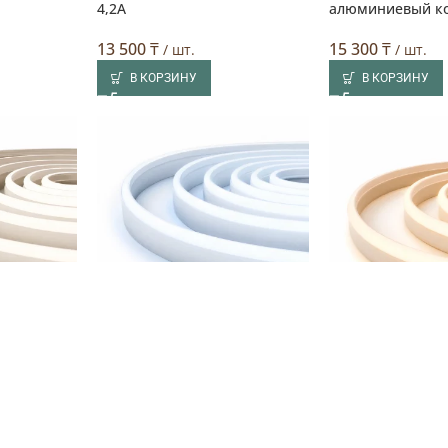
4,2А
алюминиевый к
13 500
₸
15 300
₸
/ шт.
/ шт.
В КОРЗИНУ
В КОРЗИНУ
а ЭКО для
Светодиодная лента ЭКО для
Светодиодная ле
24 В, 4000
бани и сауны, 5 м, 24 В, 6500
бани и сауны, 5 м
К, IP68
К, IP68
20 000
₸
20 000
₸
/ шт.
/ шт.
В КОРЗИНУ
В КОРЗИНУ