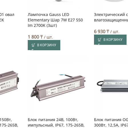
01 овал
Лампочка Gauss LED
Электрический с
EK
Elementary Шар 7W E27 550
влагозащищенн
Im 2700K (3шт)
6 930
₸
/ шт.
1 800
₸
/ шт.
В КОРЗИНУ
В КОРЗИНУ
150Вт,
Блок питания 24В, 100Вт,
Блок питания O
175-265В,
импульсный, IP67, 175-265В,
300Вт, 12,5А, IP6