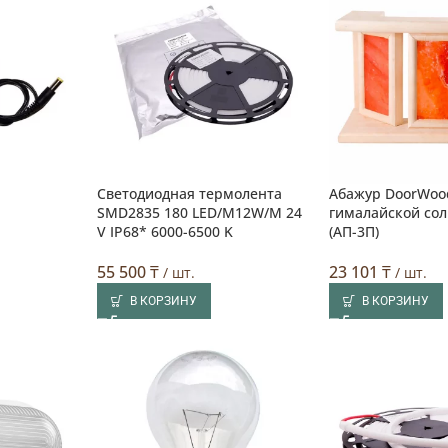
Светодиодная термолента
Абажур DoorWoo
SMD2835 180 LED/M12W/M 24
гималайской сол
V IP68* 6000-6500 K
(АП-3П)
55 500
₸
23 101
₸
/ шт.
/ шт.
В КОРЗИНУ
В КОРЗИНУ