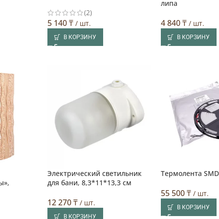
липа
(2)
5 140
₸
4 840
₸
/ шт.
/ шт.
В КОРЗИНУ
В КОРЗИНУ
Электрический светильник
Термолента SMD 
ы»,
для бани, 8,3*11*13,3 см
55 500
₸
/ шт.
12 270
₸
/ шт.
В КОРЗИНУ
В КОРЗИНУ