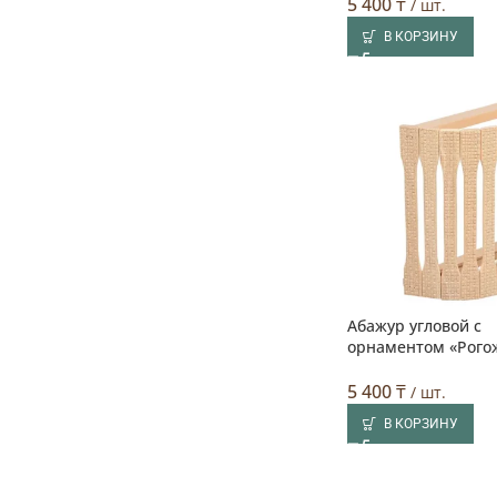
5 400
₸
/ шт.
В КОРЗИНУ
Абажур угловой с
орнаментом «Рого
5 400
₸
/ шт.
В КОРЗИНУ