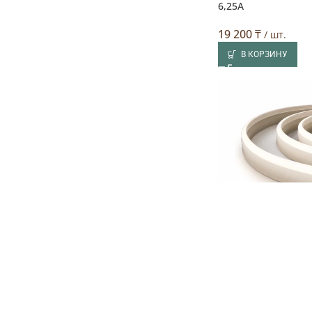
6,25А
19 200
₸
/ шт.
В КОРЗИНУ
Светодиодная лент
бани и сауны, 5 м, 
К, IP68
20 000
₸
/ шт.
В КОРЗИНУ