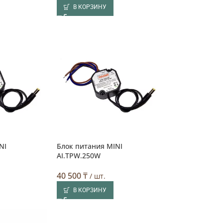
В КОРЗИНУ
NI
Блок питания MINI
AI.TPW.250W
40 500
₸
/ шт.
В КОРЗИНУ