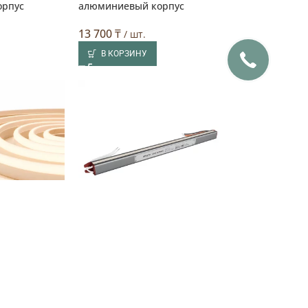
орпус
алюминиевый корпус
13 700
₸
/ шт.
В КОРЗИНУ
нта ЭКО для
Ультратонкий блок питания
, 24 В, 3000
24 В, 60 Вт, 2,5 А, IP67
6 700
₸
/ шт.
В КОРЗИНУ