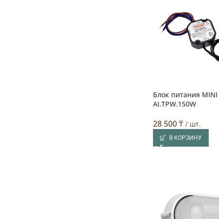
Блок питания MINI
AI.TPW.150W
28 500
₸
/ шт.
В КОРЗИНУ