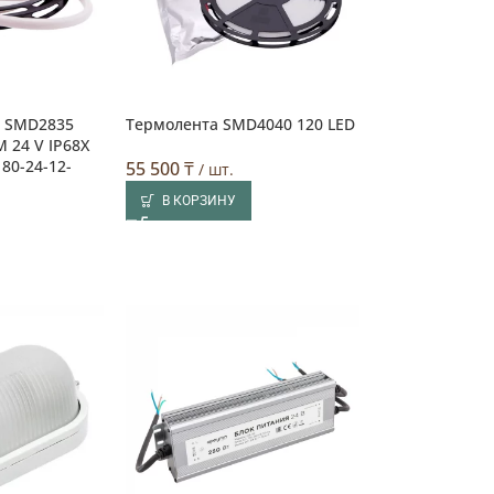
 SMD2835
Термолента SMD4040 120 LED
 24 V IP68X
80-24-12-
55 500
₸
/ шт.
В КОРЗИНУ