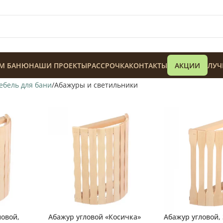
М БАНЮ
НАШИ ПРОЕКТЫ
РАССРОЧКА
КОНТАКТЫ
АКЦИИ
ЛУЧ
ебель для бани
Абажуры и светильники
128 900
₸
ловой,
Абажур угловой «Косичка»
Абажур угловой,