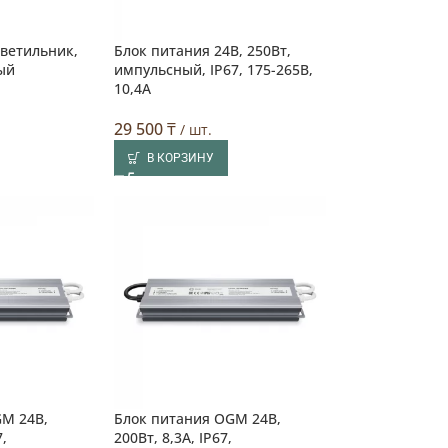
ветильник,
Блок питания 24В, 250Вт,
ый
импульсный, IP67, 175-265В,
10,4А
29 500
₸
/ шт.
В КОРЗИНУ
GM 24В,
Блок питания OGM 24В,
7,
200Вт, 8,3А, IP67,