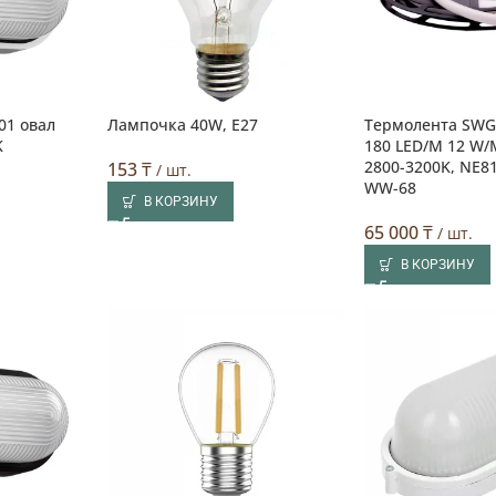
01 овал
Лампочка 40W, E27
Термолента SWG
K
180 LED/M 12 W/M
2800-3200K, NE81
153
₸
/ шт.
WW-68
В КОРЗИНУ
65 000
₸
/ шт.
В КОРЗИНУ