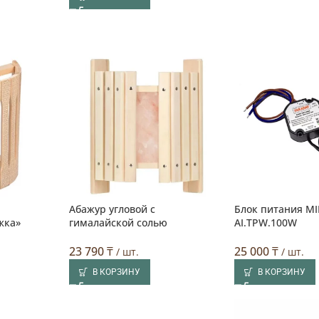
Абажур угловой с
Блок питания MI
жка»
гималайской солью
AI.TPW.100W
23 790
₸
25 000
₸
/ шт.
/ шт.
В КОРЗИНУ
В КОРЗИНУ