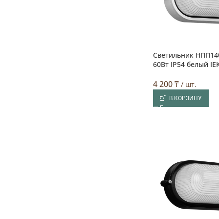
Светильник НПП14
60Вт IP54 белый IE
4 200
₸
/ шт.
В КОРЗИНУ