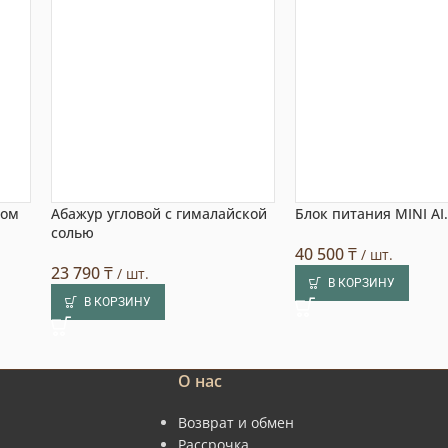
том
Абажур угловой с гималайской
Блок питания MINI A
солью
40 500
₸
/ шт.
23 790
₸
/ шт.
В КОРЗИНУ
В КОРЗИНУ
О нас
Возврат и обмен
Рассрочка