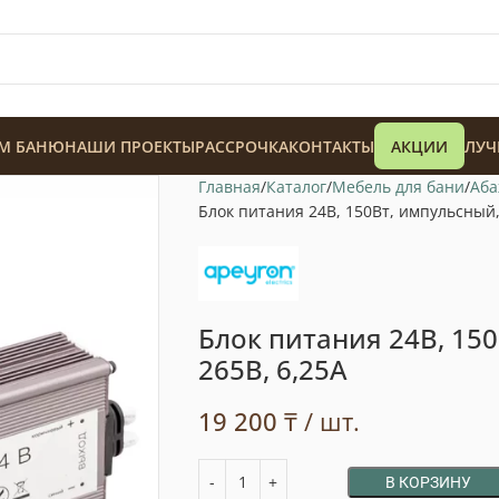
М БАНЮ
НАШИ ПРОЕКТЫ
РАССРОЧКА
КОНТАКТЫ
АКЦИИ
ЛУЧ
Главная
Каталог
Мебель для бани
Аба
Блок питания 24В, 150Вт, импульсный, 
Блок питания 24В, 150
128 900
₸
265В, 6,25А
19 200
₸
/ шт.
В КОРЗИНУ