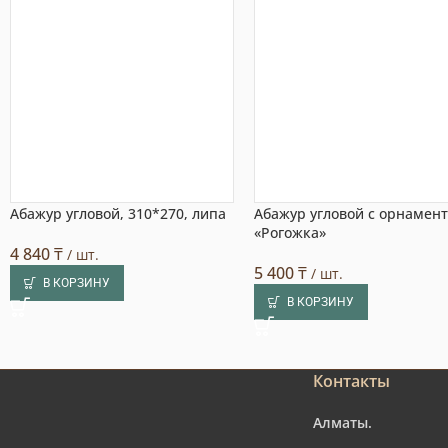
Абажур угловой, 310*270, липа
Абажур угловой с орнамен
«Рогожка»
4 840
₸
/ шт.
5 400
₸
/ шт.
В КОРЗИНУ
В КОРЗИНУ
Контакты
Алматы.