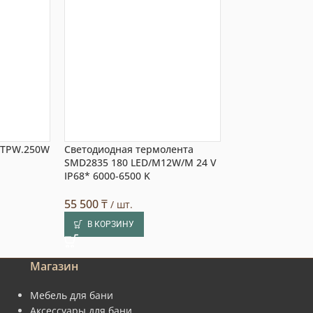
I.TPW.250W
Светодиодная термолента
Термолента SMD
SMD2835 180 LED/M12W/M 24 V
IP68* 6000-6500 K
55 500
₸
/ шт.
В КОРЗИНУ
55 500
₸
/ шт.
В КОРЗИНУ
Магазин
Мебель для бани
Аксессуары для бани