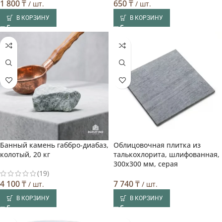
1 800
₸
650
₸
/ шт.
/ шт.
В КОРЗИНУ
В КОРЗИНУ
Банный камень габбро-диабаз,
Облицовочная плитка из
Выбор покупателя
колотый, 20 кг
талькохлорита, шлифованная,
300х300 мм, серая
(19)
4 100
₸
7 740
₸
/ шт.
/ шт.
В КОРЗИНУ
В КОРЗИНУ