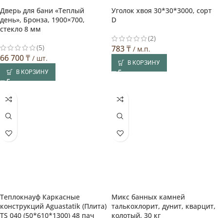
Дверь для бани «Теплый
Уголок хвоя 30*30*3000, сорт
Выбор покупателя
день», Бронза, 1900×700,
D
стекло 8 мм
(2)
(5)
783
₸
/ м.п.
66 700
₸
/ шт.
В КОРЗИНУ
В КОРЗИНУ
Теплокнауф Каркасные
Микс банных камней
конструкций Aguastatik (Плита)
талькохлорит, дунит, кварцит,
TS 040 (50*610*1300) 48 пач
колотый, 30 кг