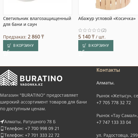
Светильник влагозащищенный
Абажур угловой «Косичка»
для бани и саун
(2)
2 860
₸
5 140
₸
Предзаказ:
/ шт.
В КОРЗИНУ
В КОРЗИНУ
Контакты
Алматы.
Магазин "BURATINO" предоставляет
Рынок «Жетысу», се
широкий ассортимент товаров для бани
+7 705 778 32 72
по доступным ценам.
Рынок «Тау Самал»,
Алматы, Ратушного 78 Б
+7 747 133 33 04
Телефон: +7 700 998 09 21
Телефон: +7 701 333 22 72
ул. Радостовца, 299