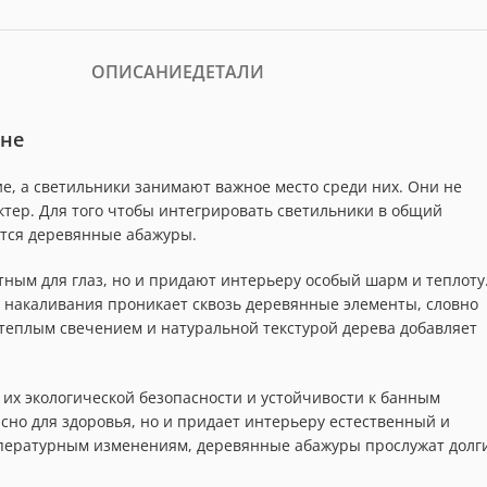
ОПИСАНИЕ
ДЕТАЛИ
ане
ие, а светильники занимают важное место среди них. Они не
ктер. Для того чтобы интегрировать светильники в общий
ются деревянные абажуры.
тным для глаз, но и придают интерьеру особый шарм и теплоту
п накаливания проникает сквозь деревянные элементы, словно
 теплым свечением и натуральной текстурой дерева добавляет
их экологической безопасности и устойчивости к банным
асно для здоровья, но и придает интерьеру естественный и
емпературным изменениям, деревянные абажуры прослужат долг