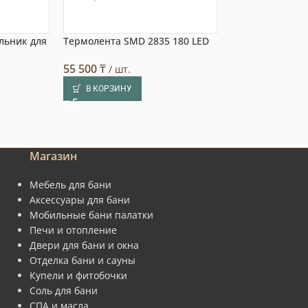
льник для
Термолента SMD 2835 180 LED
Абажур угловой
солью
55 500
₸
/ шт.
23 790
₸
/ шт.
В КОРЗИНУ
В КОРЗИНУ
Магазин
Мебель для бани
Аксессуары для бани
Мобильные бани палатки
Печи и отопление
Двери для бани и окна
Отделка бани и сауны
Купели и фитобочки
Соль для бани
СПА и масла