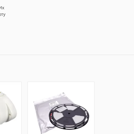
Их
оту