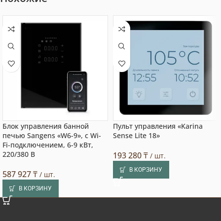
Блок управления банной
Пульт управления «Karina
печью Sangens «W6-9», с Wi-
Sense Lite 18»
Fi-подключением, 6-9 кВт,
220/380 В
193 280
₸
/ шт.
В КОРЗИНУ
587 927
₸
/ шт.
В КОРЗИНУ