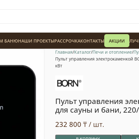
М БАНЮ
НАШИ ПРОЕКТЫ
РАССРОЧКА
КОНТАКТЫ
АКЦИИ
ЛУЧ
Главная
Каталог
Печи и отопление
Пу
Пульт управления электрокаменкой BOR
кВт
128 900
₸
Пульт управления эл
для сауны и бани, 220/
232 800
₸
/ шт.
В КОРЗИНУ