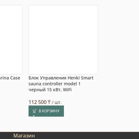
rina Case
Блок Управления Henki Smart
Устройство уп
sauna controller model 1
Банным Компле
черный 15 кВт, WiFi
V2, 2 печи
112 500
₸
3 300 000
₸
/ шт.
/ ш
В КОРЗИНУ
В КОРЗИНУ
Магазин