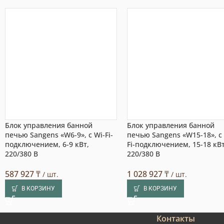
Блок управления банной
Блок управления банной
печью Sangens «W6-9», с Wi-Fi-
печью Sangens «W15-18», с
подключением, 6-9 кВт,
Fi-подключением, 15-18 кВт
220/380 В
220/380 В
587 927
₸
1 028 927
₸
/ шт.
/ шт.
В КОРЗИНУ
В КОРЗИНУ
Контакты