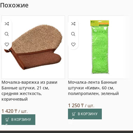
Похожие
Мочалка-варежка из рами
Мочалка-лента Банные
Банные штучки, 21 см,
штучки «Киви», 60 см,
средняя жесткость,
полипропилен, зеленый
коричневый
1 250
₸
/ шт.
1 420
₸
/ шт.
В КОРЗИНУ
В КОРЗИНУ