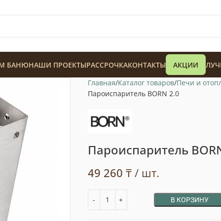
М БАНЮ
НАШИ ПРОЕКТЫ
РАССРОЧКА
КОНТАКТЫ
АКЦИИ
ЛУЧ
Главная
Каталог товаров
Печи и отоп
Пароиспаритель BORN 2.0
Пароиспаритель BORN
128 900
₸
49 260
₸
/ шт.
В КОРЗИНУ