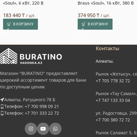
«Soul», 6 кВт, 220 В
Braus «Soul», 16 кВт, 380 В
183 440
₸
374 950
₸
/ шт.
/ шт.
В КОРЗИНУ
В КОРЗИНУ
Контакты
Алматы.
Магазин "BURATINO" предоставляет
Рынок «Жетысу», се
широкий ассортимент товаров для бани
+7 705 778 32 72
по доступным ценам.
Рынок «Тау Самал»,
Алматы, Ратушного 78 Б
+7 747 133 33 04
Телефон: +7 700 998 09 21
Телефон: +7 701 333 22 72
ул. Радостовца, 299
+7 700 380 72 72
Рынок Саламат 5, Б