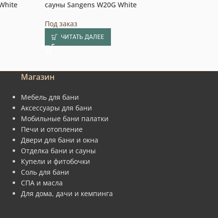
White
сауны Sangens W20G White
нержавейка Nes
кВт, 380 В
Под заказ
247 890
₸
/ шт.
ЧИТАТЬ ДАЛЕЕ
В КОРЗИНУ
Магазин
Мебель для бани
Аксессуары для бани
Мобильные бани палатки
Печи и отопление
Двери для бани и окна
Отделка бани и сауны
Купели и фитобочки
Соль для бани
СПА и масла
Для дома, дачи и кемпинга