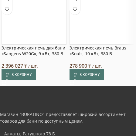
Электрическая печь для бани
Электрическая печь Braus
«Sangens W20G», 9 кВт, 380 В
«Soul», 10 кВт, 380 В
2 396 027
₸
278 900
₸
/ шт.
/ шт.
В КОРЗИНУ
В КОРЗИНУ
Магазин "BURATINO" предоставляет широкий ассортимент
товаров для бани по доступным ценам.
Алматы, Ратушного 78 Б