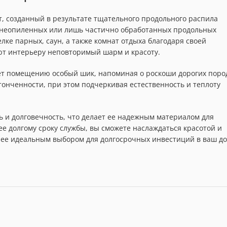
т, созданный в результате тщательного продольного распила
, неопиленных или лишь частично обработанных продольных
ке парных, саун, а также комнат отдыха благодаря своей
ют интерьеру неповторимый шарм и красоту.
ает помещению особый шик, напоминая о роскоши дорогих поро
тонченности, при этом подчеркивая естественность и теплоту
 и долговечность, что делает ее надежным материалом для
е долгому сроку службы, вы сможете наслаждаться красотой и
т ее идеальным выбором для долгосрочных инвестиций в ваш д