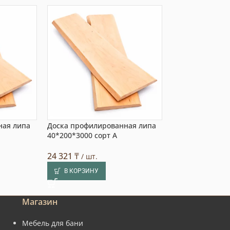
ная липа
Доска профилированная липа
Доска профили
40*200*3000 сорт А
20*220*3000 со
24 321
₸
3 773
₸
/ шт.
/ шт.
В КОРЗИНУ
В КОРЗИНУ
Магазин
Мебель для бани