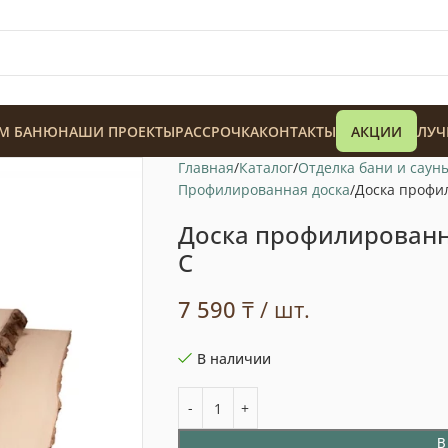
М БАНЮ
НАШИ ПРОЕКТЫ
РАССРОЧКА
КОНТАКТЫ
АКЦИИ
ЛУЧ
Главная
Каталог
Отделка бани и саун
Профилированная доска
Доска профил
Доска профилированна
С
128 900
₸
7 590
₸
/ шт.
В наличии
В