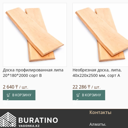
Доска профилированная липа
Необрезная доска, липа,
20*180*2000 сорт В
40x220x2500 мм, сорт A
2 640
₸
22 286
₸
/ шт.
/ шт.
В КОРЗИНУ
В КОРЗИНУ
Контакты
Алматы.