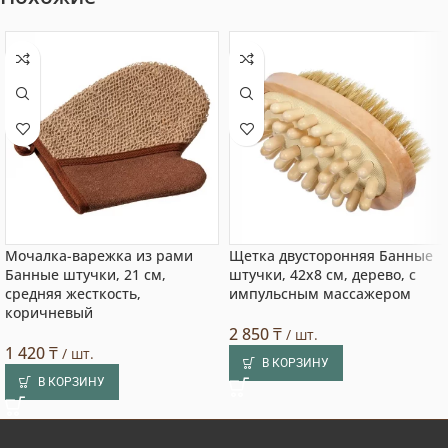
Мочалка-варежка из рами
Щетка двусторонняя Банные
Банные штучки, 21 см,
штучки, 42х8 см, дерево, с
средняя жесткость,
импульсным массажером
коричневый
2 850
₸
/ шт.
1 420
₸
/ шт.
В КОРЗИНУ
В КОРЗИНУ