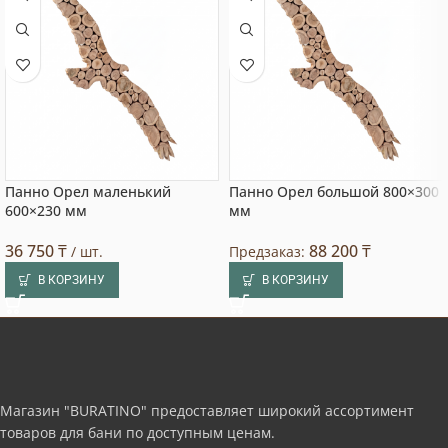
Панно Орел маленький
Панно Орел большой 800×300
600×230 мм
мм
36 750
₸
88 200
₸
/ шт.
Предзаказ:
В КОРЗИНУ
В КОРЗИНУ
Магазин "BURATINO" предоставляет широкий ассортимент
товаров для бани по доступным ценам.