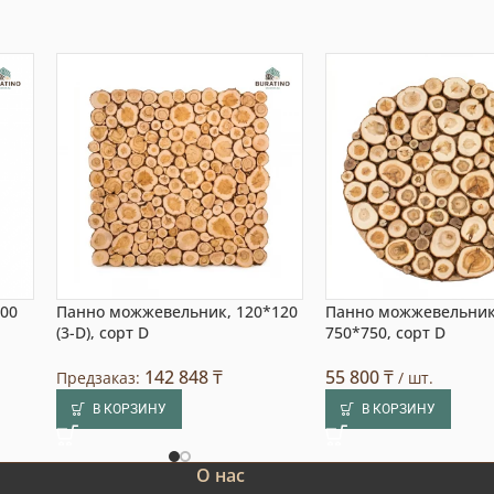
300
Панно можжевельник, 120*120
Панно можжевельник
(3-D), сорт D
750*750, сорт D
142 848
₸
55 800
₸
Предзаказ:
/ шт.
В КОРЗИНУ
В КОРЗИНУ
О нас