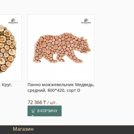
 Круг,
Панно можжевельник Медведь,
Панно можжеве
средний, 800*420, сорт D
маленький, 560
72 366
₸
41 650
₸
/ шт.
/ шт.
В КОРЗИНУ
В КОРЗИНУ
Магазин