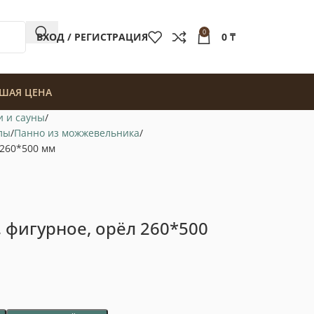
0
ВХОД / РЕГИСТРАЦИЯ
0
₸
ШАЯ ЦЕНА
и и сауны
лы
Панно из можжевельника
 260*500 мм
фигурное, орёл 260*500