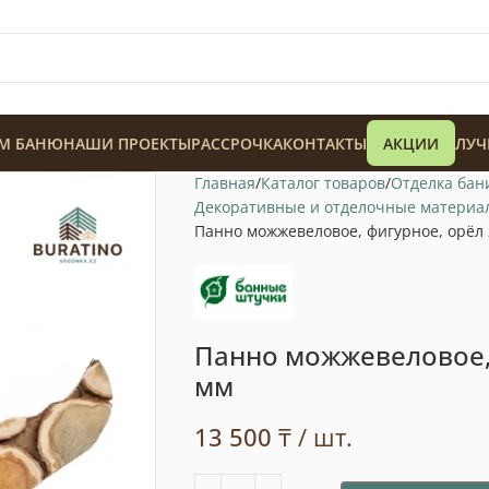
М БАНЮ
НАШИ ПРОЕКТЫ
РАССРОЧКА
КОНТАКТЫ
АКЦИИ
ЛУЧ
Главная
Каталог товаров
Отделка бан
Декоративные и отделочные материа
Панно можжевеловое, фигурное, орёл
128 900
₸
Панно можжевеловое, 
мм
13 500
₸
/ шт.