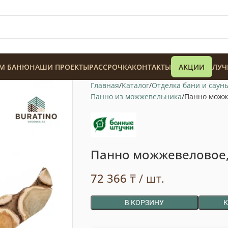
М БАНЮ
НАШИ ПРОЕКТЫ
РАССРОЧКА
КОНТАКТЫ
АКЦИИ
ЛУЧ
Главная
Каталог
Отделка бани и саун
Панно из можжевельника
Панно можже
Панно можжевеловое,
128 900
₸
72 366
₸
/ шт.
В КОРЗИНУ