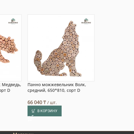
 Медведь,
Панно можжевельник Волк,
Панно можжеве
орт D
средний, 650*810, сорт D
маленький, 600
66 040
₸
45 234
₸
/ шт.
/ шт.
В КОРЗИНУ
В КОРЗИНУ