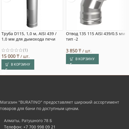
Труба D115, 1,0 м, AISI 439 /
Отвод 135 115 AISI 439/0.5 мм
1,0 мм для дымохода печи
тип -2
(1)
3 850
₸
/ шт.
15 000
₸
/ шт.
В КОРЗИНУ
В КОРЗИНУ
Магазин "BURATINO" предоставляет широкий ассортимент
товаров для бани по доступным ценам.
Алматы, Ратушного 78 Б
Телефон: +7 700 998 09 21