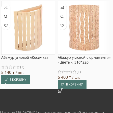
Абажур угловой «Косичка»
Абажур угловой с орнаментом
«Цветы», 310*220
(2)
(1)
5 140
₸
/ шт.
5 400
₸
/ шт.
В КОРЗИНУ
В КОРЗИНУ
Магазин "BURATINO" предоставляет широкий ассортимент