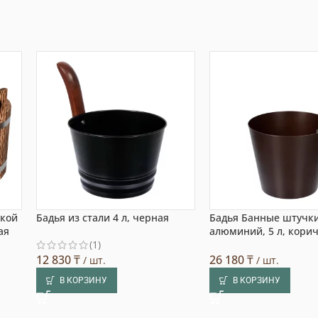
вкой
Бадья из стали 4 л, черная
Бадья Банные штучки
ая
алюминий, 5 л, кори
(1)
12 830
₸
26 180
₸
/ шт.
/ шт.
В КОРЗИНУ
В КОРЗИНУ