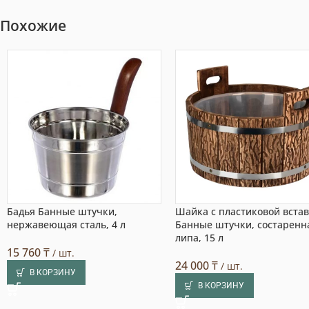
Похожие
Бадья Банные штучки,
Шайка с пластиковой вста
нержавеющая сталь, 4 л
Банные штучки, состаренн
липа, 15 л
15 760
₸
/ шт.
24 000
₸
/ шт.
В КОРЗИНУ
В КОРЗИНУ