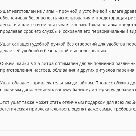
Ушат изготовлен из липы – прочной и устойчивой к влаге древ
обеспечивая безопасность использования и предотвращая риск
легко очищается и не впитывает запахи. Такая вставка пред
продлевая срок его службы и сохраняя его первоначальный вид
Ушат оснащен удобной ручкой без отверстий для удобства пер
делает её удобной и безопасной в использовании.
Объем шайки в 3,5 литра оптимален для выполнения различны
приготовления настоев, обливания и других ритуалов парения.
Ушат обладает привлекательным дизайном. Процесс обжига др
стильным дополнением к вашему банному интерьеру, добавив в
Этот ушат также может стать отличным подарком для всех люб
эстетическая привлекательность оценят даже самые требовате