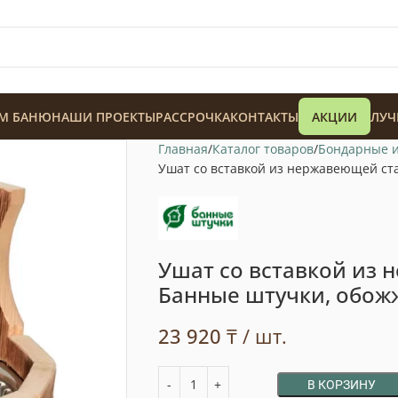
М БАНЮ
НАШИ ПРОЕКТЫ
РАССРОЧКА
КОНТАКТЫ
АКЦИИ
ЛУЧ
Главная
Каталог товаров
Бондарные 
Ушат со вставкой из нержавеющей ста
Ушат со вставкой из
128 900
₸
Банные штучки, обожж
23 920
₸
/ шт.
В КОРЗИНУ