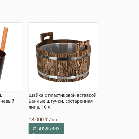
,
Шайка с пластиковой вставкой
Шайка с пласти
чневый
Банные штучки, состаренная
Банные штучки
липа, 10 л
орнамент», липа
(1)
18 000
₸
/ шт.
21 990
₸
/ шт.
В КОРЗИНУ
В КОРЗИНУ