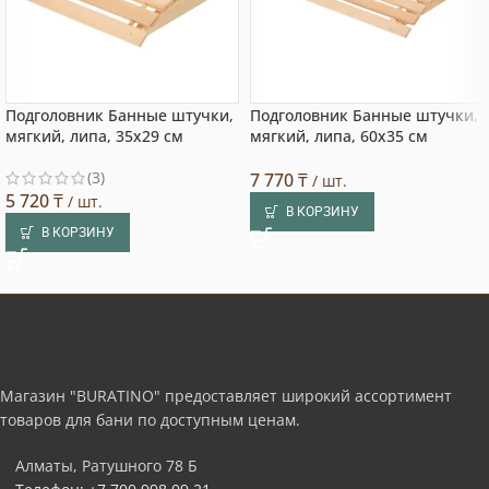
Подголовник Банные штучки,
Подголовник Банные штучки,
мягкий, липа, 35х29 см
мягкий, липа, 60х35 см
(3)
7 770
₸
/ шт.
5 720
₸
/ шт.
В КОРЗИНУ
В КОРЗИНУ
Магазин "BURATINO" предоставляет широкий ассортимент
товаров для бани по доступным ценам.
Алматы, Ратушного 78 Б