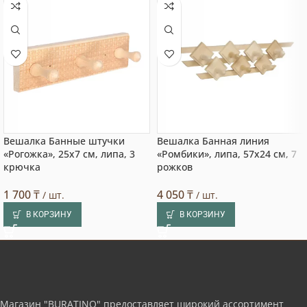
Вешалка Банные штучки
Вешалка Банная линия
«Рогожка», 25х7 см, липа, 3
«Ромбики», липа, 57х24 см, 7
крючка
рожков
1 700
₸
4 050
₸
/ шт.
/ шт.
В КОРЗИНУ
В КОРЗИНУ
Магазин "BURATINO" предоставляет широкий ассортимент