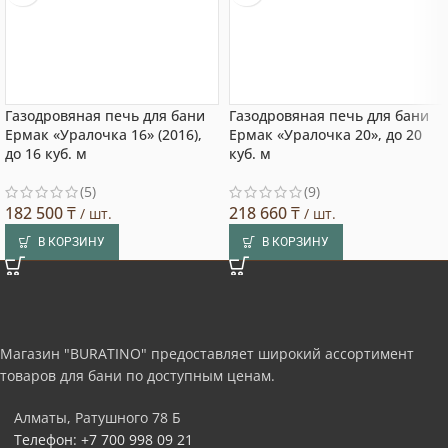
Газодровяная печь для бани
Газодровяная печь для бани
Ермак «Уралочка 16» (2016),
Ермак «Уралочка 20», до 20
до 16 куб. м
куб. м
(5)
(9)
182 500
₸
218 660
₸
/ шт.
/ шт.
В КОРЗИНУ
В КОРЗИНУ
Магазин "BURATINO" предоставляет широкий ассортимент
товаров для бани по доступным ценам.
Алматы, Ратушного 78 Б
Телефон: +7 700 998 09 21