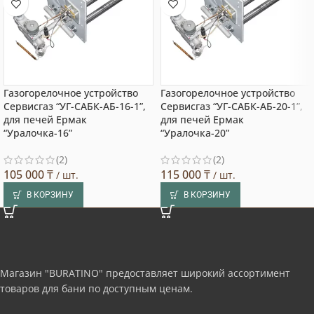
Газогорелочное устройство
Газогорелочное устройство
Сервисгаз “УГ-САБК-АБ-16-1”,
Сервисгаз “УГ-САБК-АБ-20-1”,
для печей Ермак
для печей Ермак
“Уралочка-16”
“Уралочка-20”
(2)
(2)
105 000
₸
115 000
₸
/ шт.
/ шт.
В КОРЗИНУ
В КОРЗИНУ
Магазин "BURATINO" предоставляет широкий ассортимент
товаров для бани по доступным ценам.