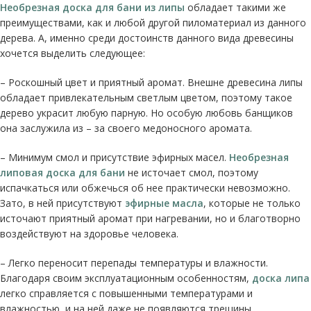
Необрезная доска для бани из липы
обладает такими же
преимуществами, как и любой другой пиломатериал из данного
дерева. А, именно среди достоинств данного вида древесины
хочется выделить следующее:
– Роскошный цвет и приятный аромат. Внешне древесина липы
обладает привлекательным светлым цветом, поэтому такое
дерево украсит любую парную. Но особую любовь банщиков
она заслужила из – за своего медоносного аромата.
– Минимум смол и присутствие эфирных масел.
Необрезная
липовая доска для бани
не источает смол, поэтому
испачкаться или обжечься об нее практически невозможно.
Зато, в ней присутствуют
эфирные масла
, которые не только
источают приятный аромат при нагревании, но и благотворно
воздействуют на здоровье человека.
– Легко переносит перепады температуры и влажности.
Благодаря своим эксплуатационным особенностям,
доска липа
легко справляется с повышенными температурами и
влажностью, и на ней даже не появляются трещины.