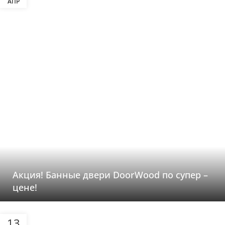
АПР
Акция! Банные двери DoorWood по супер –
цене!
13