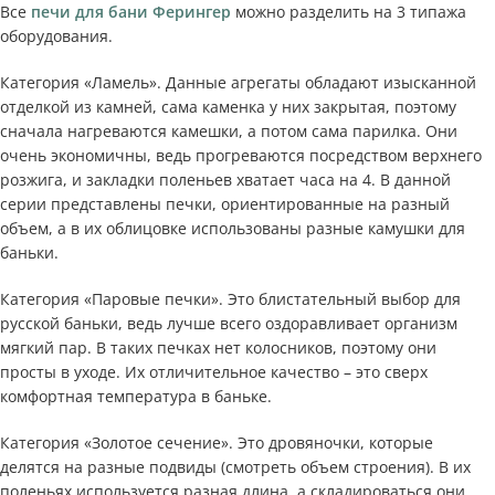
Все
печи для бани Ферингер
можно разделить на 3 типажа
оборудования.
Категория «Ламель». Данные агрегаты обладают изысканной
отделкой из камней, сама каменка у них закрытая, поэтому
сначала нагреваются камешки, а потом сама парилка. Они
очень экономичны, ведь прогреваются посредством верхнего
розжига, и закладки поленьев хватает часа на 4. В данной
серии представлены печки, ориентированные на разный
объем, а в их облицовке использованы разные камушки для
баньки.
Категория «Паровые печки». Это блистательный выбор для
русской баньки, ведь лучше всего оздоравливает организм
мягкий пар. В таких печках нет колосников, поэтому они
просты в уходе. Их отличительное качество – это сверх
комфортная температура в баньке.
Категория «Золотое сечение». Это дровяночки, которые
делятся на разные подвиды (смотреть объем строения). В их
поленьях используется разная длина, а складироваться они