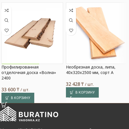
Профилированная
Необрезная доска, липа,
Акция на товар!
отделочная доска «Волна»
40x320x2500 мм, сорт A
2400
32 428
₸
/ шт.
33 600
₸
/ шт.
В КОРЗИНУ
В КОРЗИНУ