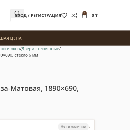
0
ВХОД / РЕГИСТРАЦИЯ
0
₸
ШАЯ ЦЕНА
ани и окна
Двери стеклянные
0×690, стекло 6 мм
нза-Матовая, 1890×690,
›
Нет в наличии