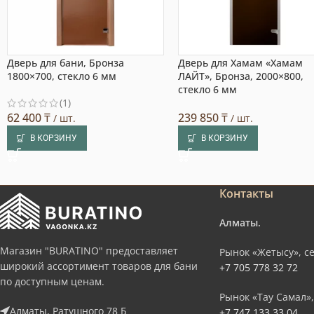
Дверь для бани, Бронза
Дверь для Хамам «Хамам
1800×700, стекло 6 мм
ЛАЙТ», Бронза, 2000×800,
стекло 6 мм
(1)
62 400
₸
239 850
₸
/ шт.
/ шт.
В КОРЗИНУ
В КОРЗИНУ
Контакты
Алматы.
Магазин "BURATINO" предоставляет
Рынок «Жетысу», се
широкий ассортимент товаров для бани
+7 705 778 32 72
по доступным ценам.
Рынок «Тау Самал»,
Алматы, Ратушного 78 Б
+7 747 133 33 04