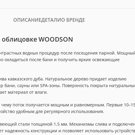
ОПИСАНИЕ
ДЕТАЛИ
О БРЕНДЕ
 в облицовке WOODSON
онтрастных водных процедур после посещения парной. Мощны
тро охладиться после бани и получить яркие освежающие
ва кавказского дуба. Натуральное дерево придает изделию
р бани, сауны или SPA-зоны. Поверхность покрыта натуральн
ет материал от влаги.
аря чему поток получается мощным и равномерным. Первые 10–1
тройство удобным для регулярного использования.
жавеющей стали толщиной 1,5 мм. Механизмы слива и подключе
т надежность конструкции и позволяет использовать устройст