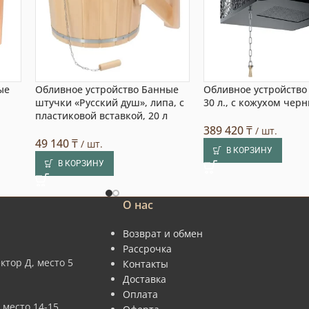
ые
Обливное устройство Банные
Обливное устройство
штучки «Русский душ», липа, с
30 л., с кожухом чер
пластиковой вставкой, 20 л
389 420
₸
/ шт.
49 140
₸
/ шт.
В КОРЗИНУ
В КОРЗИНУ
О нас
Возврат и обмен
Рассрочка
ктор Д, место 5
Контакты
Доставка
Оплата
 место 14-15