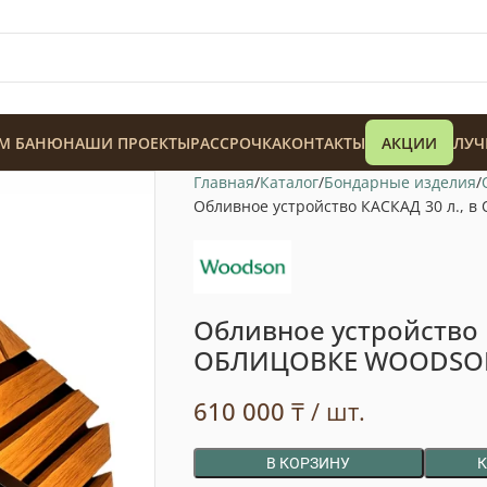
М БАНЮ
НАШИ ПРОЕКТЫ
РАССРОЧКА
КОНТАКТЫ
АКЦИИ
ЛУЧ
Главная
Каталог
Бондарные изделия
Обливное устройство КАСКАД 30 л.,
Обливное устройство К
128 900
₸
ОБЛИЦОВКЕ WOODSO
610 000
₸
/ шт.
В КОРЗИНУ