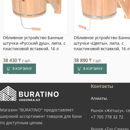
Обливное устройство Банные
Обливное устройство Банн
штучки «Русский душ», липа, с
штучки «Цветы», липа, с
пластиковой вставкой, 16 л
пластиковой вставкой, 16 л
38 430
₸
38 890
₸
/ шт.
/ шт.
В КОРЗИНУ
В КОРЗИНУ
Контакты
Алматы.
Магазин "BURATINO" предоставляет
Рынок «Жетысу», се
широкий ассортимент товаров для бани
+7 705 778 32 72
по доступным ценам.
Рынок «Тау Самал»,