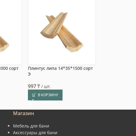
2000 сорт
Плинтус липа 14*35*1500 сорт
Плинтус 30*250
Выбор пок
Э
1 700
₸
/ шт.
997
₸
/ шт.
В КОРЗИНУ
В КОРЗИНУ
Магазин
Мебель для бани
Аксессуары для бани