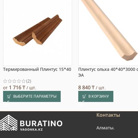
Термированный Плинтус 15*40
Плинтус ольха 40*40*3000 
ЭА
(2)
1 716
₸
8 840
₸
от
/ шт.
/ шт.
ВЫБЕРИТЕ ПАРАМЕТРЫ
В КОРЗИНУ
Контакты
Алматы.