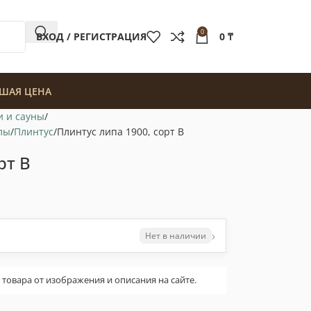
0
ВХОД / РЕГИСТРАЦИЯ
0
₸
ШАЯ ЦЕНА
и и сауны
лы
Плинтус
Плинтус липа 1900, сорт В
рт В
›
Нет в наличии
овара от изображения и описания на сайте.