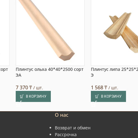
сорт
Плинтус ольха 40*40*2500 сорт
Плинтус липа 25*25*
ЭА
Э
7 370
₸
1 568
₸
/ шт.
/ шт.
В КОРЗИНУ
В КОРЗИНУ
О нас
Возврат и обмен
Рассрочка