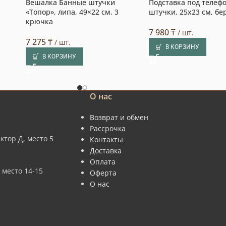
Вешалка Банные штучки
Подставка под телеф
«Топор», липа, 49×22 см, 3
штучки, 25х23 см, бе
крючка
7 980
₸
/ шт.
7 275
₸
/ шт.
В КОРЗИНУ
В КОРЗИНУ
О нас
Возврат и обмен
Рассрочка
ктор Д, место 5
Контакты
Доставка
Оплата
 место 14-15
Оферта
О нас