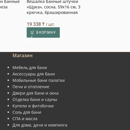
он Банные
Вешалка Банные штучки
Табурет-стрем
реза
«Щука», сосна, 59х16 см, 3
штучки, 40x42x
крючка, брашированная
22 430
₸
/ шт.
19 338
₸
/ шт.
В КОРЗИНУ
В КОРЗИНУ
Магазин
Мебель для бани
Аксессуары для бани
Мобильные бани палатки
Печи и отопление
Двери для бани и окна
Отделка бани и сауны
Купели и фитобочки
Соль для бани
СПА и масла
Для дома, дачи и кемпинга