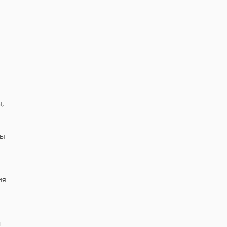
ы,
ры
т
ия
м