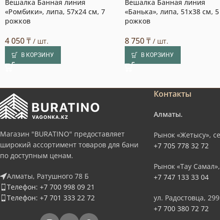
Вешалка Банная линия
Вешалка Банная линия
«Ромбики», липа, 57х24 см, 7
«Банька», липа, 51х38 см, 5
рожков
рожков
4 050
₸
8 750
₸
/ шт.
/ шт.
В КОРЗИНУ
В КОРЗИНУ
Контакты
Алматы.
Магазин "BURATINO" предоставляет
Рынок «Жетысу», се
широкий ассортимент товаров для бани
+7 705 778 32 72
по доступным ценам.
Рынок «Тау Самал»,
Алматы, Ратушного 78 Б
+7 747 133 33 04
Телефон: +7 700 998 09 21
Телефон: +7 701 333 22 72
ул. Радостовца, 299
+7 700 380 72 72