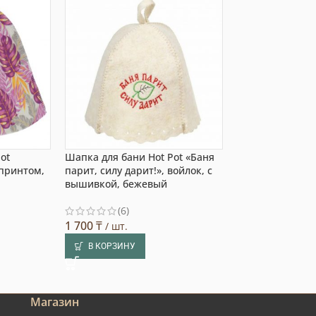
ot
Шапка для бани Hot Pot «Баня
Шапка для бани
 принтом,
парит, силу дарит!», войлок, с
«Парюсь по-царс
вышивкой, бежевый
принтом, белы
(6)
1 3
Предзаказ:
1 700
₸
/ шт.
В КОРЗИНУ
В КОРЗИНУ
Магазин