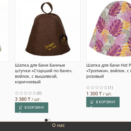
Шапка для бани Банные
Шапка для бани Hot P
штучки «Старший по бане»,
«Тропики», войлок, с
й
войлок, с вышивкой,
розовый
коричневый
(1)
(6)
1 300
₸
/ шт.
3 380
₸
/ шт.
В КОРЗИНУ
В КОРЗИНУ
О нас