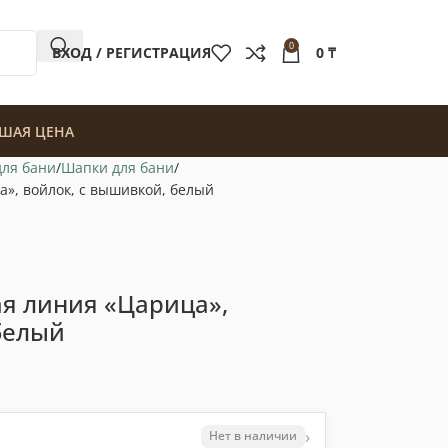
0
ВХОД / РЕГИСТРАЦИЯ
0
₸
ШАЯ ЦЕНА
для бани
Шапки для бани
», войлок, с вышивкой, белый
я линия «Царица»,
белый
›
Нет в наличии