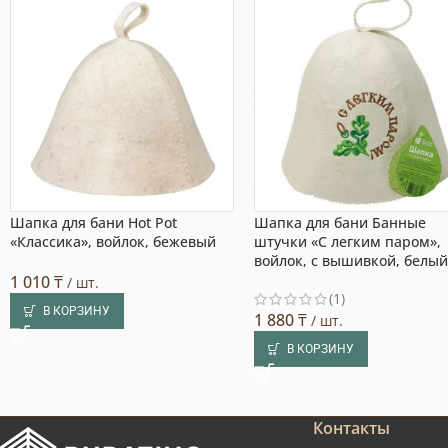
Шапка для бани Hot Pot
Шапка для бани Банные
«Классика», войлок, бежевый
штучки «С легким паром»,
войлок, с вышивкой, белы
1 010
₸
/ шт.
(1)
В КОРЗИНУ
1 880
₸
/ шт.
В КОРЗИНУ
Контакты