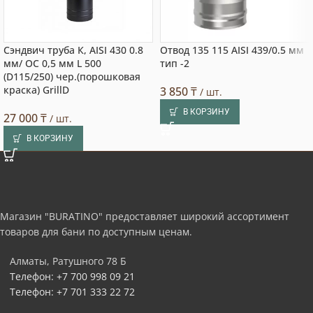
Сэндвич труба К, AISI 430 0.8
Отвод 135 115 AISI 439/0.5 мм
мм/ ОС 0,5 мм L 500
тип -2
(D115/250) чер.(порошковая
краска) GrillD
3 850
₸
/ шт.
В КОРЗИНУ
27 000
₸
/ шт.
В КОРЗИНУ
Магазин "BURATINO" предоставляет широкий ассортимент
товаров для бани по доступным ценам.
Алматы, Ратушного 78 Б
Телефон: +7 700 998 09 21
Телефон: +7 701 333 22 72