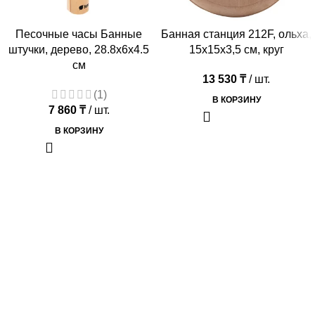
Песочные часы Банные
Банная станция 212F, ольха,
штучки, дерево, 28.8х6х4.5
15х15х3,5 см, круг
см
13 530
₸
/ шт.
(1)
В КОРЗИНУ
7 860
₸
/ шт.
В КОРЗИНУ
Магазин "BURATINO" предоставляет широкий ассортимент
товаров для бани по доступным ценам.
Алматы, Ратушного 78 Б