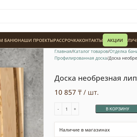
М БАНЮ
НАШИ ПРОЕКТЫ
РАССРОЧКА
КОНТАКТЫ
АКЦИИ
ЛУЧ
Главная
Каталог товаров
Отделка бан
Профилированная доска
Доска необре
Доска необрезная лип
10 857
₸
/ шт.
128 900
₸
В КОРЗИНУ
Наличие в магазинах