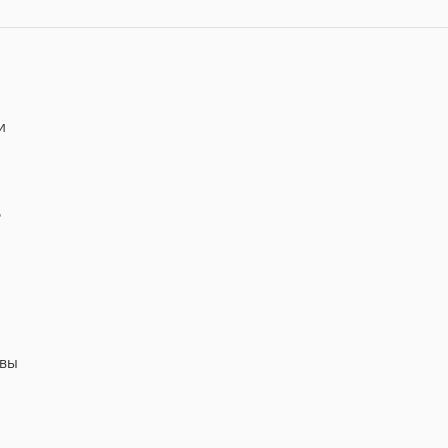
и
ь
 вы