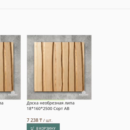
па
Доска необрезная липа
Доска необрезн
Акция на товар!
Акция на това
18*160*2500 Сорт АВ
18*320*2000 Со
7 238
₸
11 583
₸
/ шт.
/ шт.
В КОРЗИНУ
В КОРЗИНУ