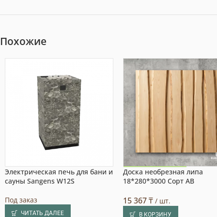
Похожие
Электрическая печь для бани и
Доска необрезная липа
Акция на товар!
сауны Sangens W12S
18*280*3000 Сорт АВ
Под заказ
15 367
₸
/ шт.
ЧИТАТЬ ДАЛЕЕ
В КОРЗИНУ