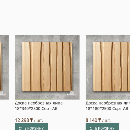
Доска необрезная липа
Доска необрезная ли
Акция на товар!
Акция на товар!
18*340*2500 Сорт АВ
18*180*2500 Сорт АВ
12 298
₸
8 140
₸
/ шт.
/ шт.
В КОРЗИНУ
В КОРЗИНУ