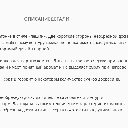
ОПИСАНИЕ
ДЕТАЛИ
гонке в стиле «леший». Две короткие стороны необрезной доск
у самобытному контуру каждая дощечка имеет свою уникальную
вторимый дизайн парной.
иалов для парных комнат. Липа не нагревается даже при очен
ва и имеет приятный аромат и не выделяет смолу при нагреве.
, сорт В говорит о некотором количестве сучков древесина,
еобрезную доску из липы. Ее самобытный контур и
шарм. Благодаря высоким техническим характеристикам липы,
обрезная доска из липы, сорта B – это стильно, уникально и