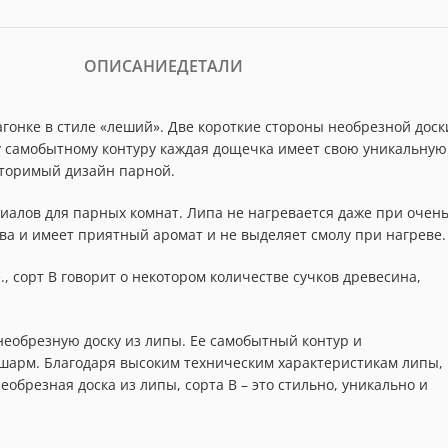
ОПИСАНИЕ
ДЕТАЛИ
гонке в стиле «леший». Две короткие стороны необрезной доск
у самобытному контуру каждая дощечка имеет свою уникальную
вторимый дизайн парной.
иалов для парных комнат. Липа не нагревается даже при очен
ва и имеет приятный аромат и не выделяет смолу при нагреве.
, сорт В говорит о некотором количестве сучков древесина,
еобрезную доску из липы. Ее самобытный контур и
шарм. Благодаря высоким техническим характеристикам липы,
обрезная доска из липы, сорта B – это стильно, уникально и