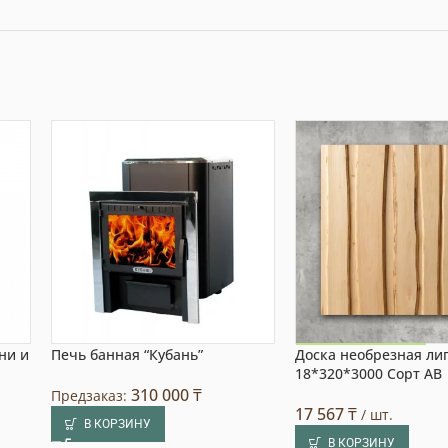
ни и
Печь банная “Кубань”
Доска необрезная ли
Акция на товар!
18*320*3000 Сорт АВ
310 000
₸
Предзаказ:
17 567
₸
/ шт.
В КОРЗИНУ
В КОРЗИНУ