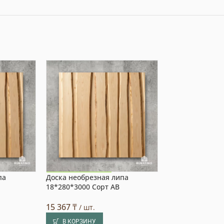
па
Доска необрезная липа
Доска необрезн
Акция на товар!
Акция на това
18*280*3000 Сорт АВ
18*340*2500 Со
15 367
₸
12 298
₸
/ шт.
/ шт.
В КОРЗИНУ
В КОРЗИНУ