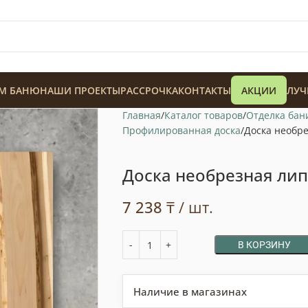
М БАНЮ
НАШИ ПРОЕКТЫ
РАССРОЧКА
КОНТАКТЫ
АКЦИИ
ЛУЧ
Главная
Каталог товаров
Отделка бан
Профилированная доска
Доска необре
Доска необрезная лип
7 238
₸
/ шт.
128 900
₸
В КОРЗИНУ
Наличие в магазинах