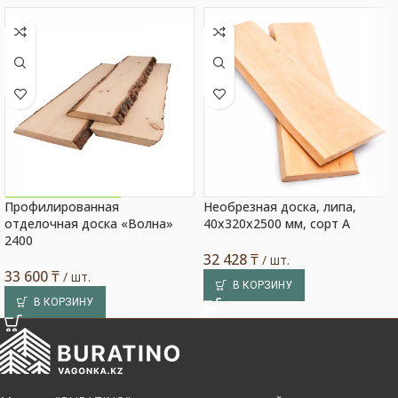
Профилированная
Необрезная доска, липа,
Акция на товар!
отделочная доска «Волна»
40x320x2500 мм, сорт A
2400
32 428
₸
/ шт.
33 600
₸
/ шт.
В КОРЗИНУ
В КОРЗИНУ