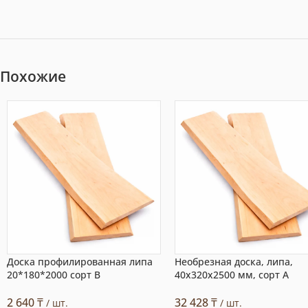
Похожие
Доска профилированная липа
Необрезная доска, липа,
20*180*2000 сорт В
40x320x2500 мм, сорт A
2 640
₸
32 428
₸
/ шт.
/ шт.