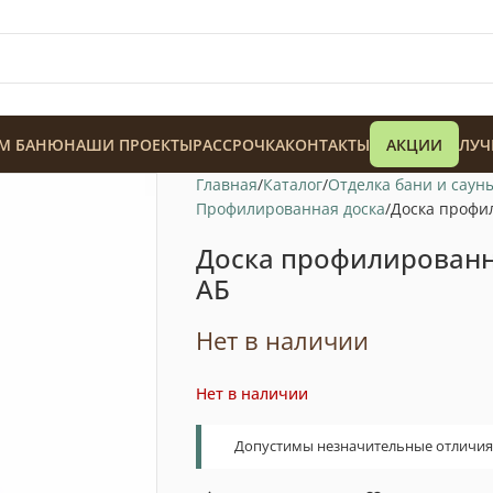
М БАНЮ
НАШИ ПРОЕКТЫ
РАССРОЧКА
КОНТАКТЫ
АКЦИИ
ЛУЧ
Главная
Каталог
Отделка бани и саун
Профилированная доска
Доска профи
Доска профилированн
АБ
128 900
₸
Нет в наличии
Нет в наличии
Допустимы незначительные отличия т