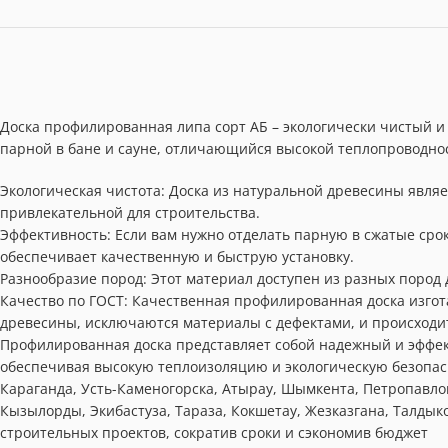
Доска профилированная липа сорт АБ – экологически чистый и
парной в бане и сауне, отличающийся высокой теплопроводно
Экологическая чистота: Доска из натуральной древесины являе
привлекательной для строительства.
Эффективность: Если вам нужно отделать парную в сжатые срок
обеспечивает качественную и быструю установку.
Разнообразие пород: Этот материал доступен из разных пород д
Качество по ГОСТ: Качественная профилированная доска изгот
древесины, исключаются материалы с дефектами, и происходит
Профилированная доска представляет собой надежный и эффек
обеспечивая высокую теплоизоляцию и экологическую безопасн
Караганда, Усть-Каменогорска, Атырау, Шымкента, Петропавловс
Кызылорды, Экибастуза, Тараза, Кокшетау, Жезказгана, Талдыко
строительных проектов, сократив сроки и сэкономив бюджет