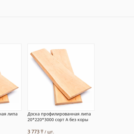
ная липа
Доска профилированная липа
Необрезная дос
20*220*3000 сорт А без коры
20x320x2500 мм
3 773
₸
8 976
₸
/ шт.
/ шт.